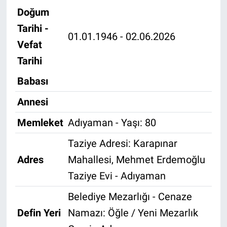
Doğum
Özel Haber
Tarihi -
01.01.1946 - 02.06.2026
Vefat
Kültür Sanat
Tarihi
Eğitim
Babası
Ekonomi
Annesi
Yaşam
Memleket
Adıyaman - Yaşı: 80
Taziye Adresi: Karapınar
Çevre
Adres
Mahallesi, Mehmet Erdemoğlu
BİLİM VE TEKNOLOJİ
Taziye Evi - Adıyaman
Belediye Mezarlığı - Cenaze
Şambayat Haber
Defin Yeri
Namazı: Öğle / Yeni Mezarlık