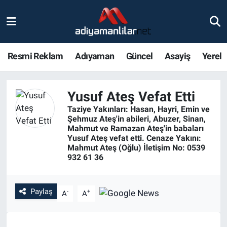
Ulusal
Nöbetçi Eczaneler
Resmi Reklam
Adıyaman
Güncel
Asayiş
Yerel
Siyaset
Hava Durumu
Röportajlar
Adiyaman Namaz Vakitleri
Yusuf Ateş Vefat Etti
Taziye Yakınları: Hasan, Hayri, Emin ve
Magazin
Trafik Durumu
Şehmuz Ateş'in abileri, Abuzer, Sinan,
Mahmut ve Ramazan Ateş'in babaları
Yusuf Ateş vefat etti. Cenaze Yakını:
Bölge Haberleri
Süper Lig Puan Durumu ve Fikstür
Mahmut Ateş (Oğlu) İletişim No: 0539
932 61 36
Gündem
Tüm Manşetler
Paylaş
-
+
Asayiş
Son Dakika Haberleri
A
A
Sağlık
Haber Arşivi