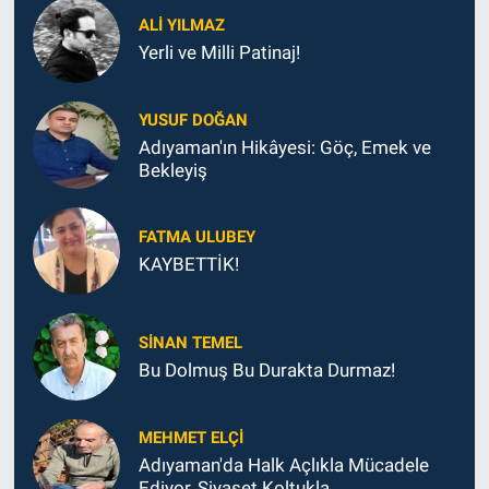
ALI YILMAZ
Yerli ve Milli Patinaj!
YUSUF DOĞAN
Adıyaman'ın Hikâyesi: Göç, Emek ve
Bekleyiş
FATMA ULUBEY
KAYBETTİK!
SINAN TEMEL
Bu Dolmuş Bu Durakta Durmaz!
MEHMET ELÇI
Adıyaman'da Halk Açlıkla Mücadele
Ediyor, Siyaset Koltukla...