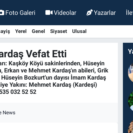
Foto Galeri
Videolar
Yazarlar
İl
ayiş
Yerel
Genel
Siyaset
Ulusal
rdaş Vefat Etti
Y
arı: Kaşköy Köyü sakinlerinden, Hüseyin
u, Erkan ve Mehmet Kardaş'ın abileri, Grik
 Hüseyin Bozkurt'un dayısı İmam Kardaş
aziye Yakını: Mehmet Kardaş (Kardeşi)
0535 032 52 52