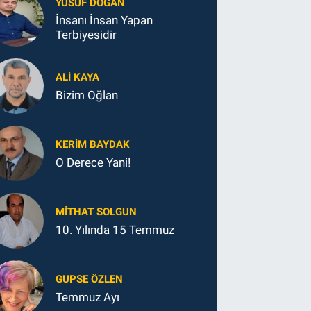
YUSUF DOĞAN
İnsanı İnsan Yapan
Terbiyesidir
ALI KAYA
Bizim Oğlan
KERIM BAYDAK
O Derece Yani!
MITHAT SOLGUN
10. Yılında 15 Temmuz
GUPSE ÖZLEN
Temmuz Ayı