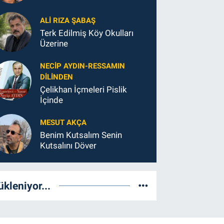
ALI RIZA ŞABAŞ
Terk Edilmiş Köy Okulları
Üzerine
NECIP AYDIN-RESSAMIN
DILINDEN
Çelikhan İçmeleri Pislik
İçinde
MESUT AKÇA
Benim Kutsalım Senin
Kutsalını Döver
ükleniyor...