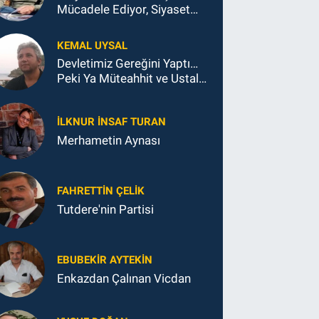
Mücadele Ediyor, Siyaset
Koltukla...
KEMAL UYSAL
Devletimiz Gereğini Yaptı…
Peki Ya Müteahhit ve Ustalar
Ne Yaptı?
İLKNUR İNSAF TURAN
Merhametin Aynası
FAHRETTIN ÇELİK
Tutdere'nin Partisi
EBUBEKIR AYTEKIN
Enkazdan Çalınan Vicdan