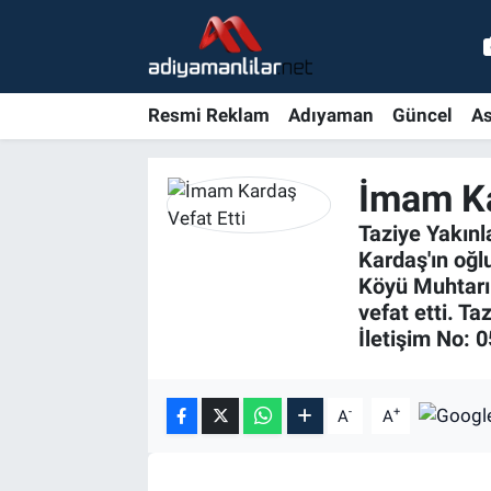
Ulusal
Nöbetçi Eczaneler
Resmi Reklam
Adıyaman
Güncel
As
Siyaset
Hava Durumu
İmam Ka
Röportajlar
Adiyaman Namaz Vakitleri
Taziye Yakınl
Magazin
Trafik Durumu
Kardaş'ın oğl
Köyü Muhtarı
Bölge Haberleri
Süper Lig Puan Durumu ve Fikstür
vefat etti. T
İletişim No: 
Gündem
Tüm Manşetler
-
+
A
A
Asayiş
Son Dakika Haberleri
Sağlık
Haber Arşivi