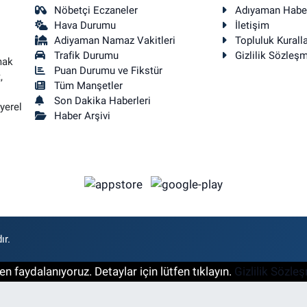
Nöbetçi Eczaneler
Adıyaman Habe
Hava Durumu
İletişim
Adiyaman Namaz Vakitleri
Topluluk Kuralla
Trafik Durumu
Gizlilik Sözleş
mak
Puan Durumu ve Fikstür
,
Tüm Manşetler
Son Dakika Haberleri
yerel
Haber Arşivi
ır.
n faydalanıyoruz. Detaylar için lütfen tıklayın.
Gizlilik Sözle