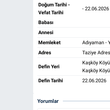
Doğum Tarihi -
- 22.06.2026
Özel Haber
Vefat Tarihi
Kültür Sanat
Babası
Annesi
Eğitim
Memleket
Adıyaman - Y
Ekonomi
Adres
Taziye Adres
Yaşam
Kaşköy Köyü
Defin Yeri
Kaşköy Köyü
Çevre
Defin Tarihi
22.06.2026
BİLİM VE TEKNOLOJİ
Şambayat Haber
Yorumlar