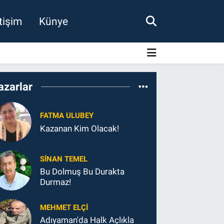
etişim
Künye
azarlar
FATMA ULUBEY
Kazanan Kim Olacak!
SINAN TEMEL
Bu Dolmuş Bu Durakta
Durmaz!
MEHMET ELÇI
Adıyaman'da Halk Açlıkla