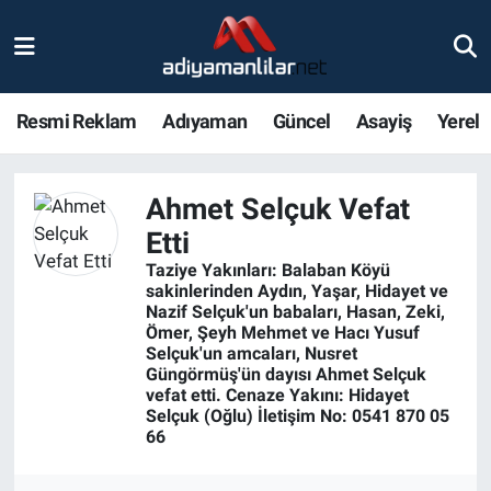
Ulusal
Nöbetçi Eczaneler
Resmi Reklam
Adıyaman
Güncel
Asayiş
Yerel
Siyaset
Hava Durumu
Röportajlar
Adiyaman Namaz Vakitleri
Ahmet Selçuk Vefat
Etti
Magazin
Trafik Durumu
Taziye Yakınları: Balaban Köyü
sakinlerinden Aydın, Yaşar, Hidayet ve
Bölge Haberleri
Süper Lig Puan Durumu ve Fikstür
Nazif Selçuk'un babaları, Hasan, Zeki,
Ömer, Şeyh Mehmet ve Hacı Yusuf
Selçuk'un amcaları, Nusret
Gündem
Tüm Manşetler
Güngörmüş'ün dayısı Ahmet Selçuk
vefat etti. Cenaze Yakını: Hidayet
Selçuk (Oğlu) İletişim No: 0541 870 05
Asayiş
Son Dakika Haberleri
66
Sağlık
Haber Arşivi