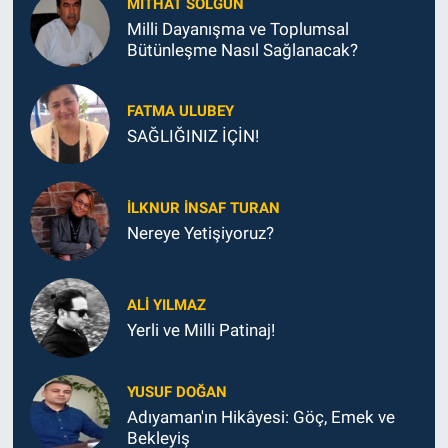
MITHAT SOLGUN
Milli Dayanışma ve Toplumsal
Bütünleşme Nasıl Sağlanacak?
FATMA ULUBEY
SAĞLIĞINIZ İÇİN!
İLKNUR İNSAF TURAN
Nereye Yetişiyoruz?
ALI YILMAZ
Yerli ve Milli Patinaj!
YUSUF DOĞAN
Adıyaman'ın Hikâyesi: Göç, Emek ve
Bekleyiş