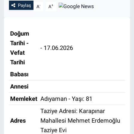
Paylaş
-
+
A
A
Özel Haber
Kültür Sanat
Doğum
Eğitim
Tarihi -
- 17.06.2026
Vefat
Ekonomi
Tarihi
Yaşam
Babası
Annesi
Çevre
Memleket
Adıyaman - Yaşı: 81
BİLİM VE TEKNOLOJİ
Taziye Adresi: Karapınar
Şambayat Haber
Adres
Mahallesi Mehmet Erdemoğlu
Taziye Evi