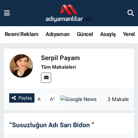
Ulusal
Nöbetçi Eczaneler
Resmi Reklam
Adıyaman
Güncel
Asayiş
Yerel
Siyaset
Hava Durumu
Röportajlar
Adiyaman Namaz Vakitleri
Serpil Payam
Tüm Makaleleri
Magazin
Trafik Durumu
Bölge Haberleri
Süper Lig Puan Durumu ve Fikstür
Paylaş
-
+
3 Makale
A
A
Gündem
Tüm Manşetler
Asayiş
Son Dakika Haberleri
“Susuzluğun Adı Sarı Bidon ”
Sağlık
Haber Arşivi