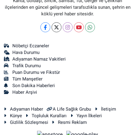
Kahta, Gölbaşı, Sincik, Samsat, Tut, Gerger ve Çelikhan
ilçelerinden en güncel gelişmeleri tarafsızlıkla sunan, şehrin en
köklü yerel haber sitesidir.
Nöbetçi Eczaneler
Hava Durumu
Adiyaman Namaz Vakitleri
Trafik Durumu
Puan Durumu ve Fikstür
Tüm Manşetler
Son Dakika Haberleri
Haber Arşivi
Adıyaman Haber
A Life Sağlık Grubu
İletişim
Künye
Topluluk Kuralları
Yayın İlkeleri
Gizlilik Sözleşmesi
Resmi Reklam