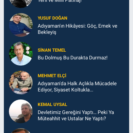
Yerli ve Milli Patinaj!
YUSUF DOĞAN
Adıyaman'ın Hikâyesi: Göç, Emek ve
Bekleyiş
SINAN TEMEL
Bu Dolmuş Bu Durakta Durmaz!
MEHMET ELÇI
Adıyaman'da Halk Açlıkla Mücadele
Ediyor, Siyaset Koltukla...
KEMAL UYSAL
Devletimiz Gereğini Yaptı… Peki Ya
Müteahhit ve Ustalar Ne Yaptı?