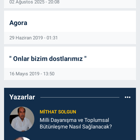
02 Ağustos 2025 - 20:08
Özel Haber
Agora
Kültür Sanat
29 Haziran 2019 - 01:31
Eğitim
" Onlar bizim dostlarımız "
Ekonomi
16 Mayıs 2019 - 13:50
Yaşam
Çevre
Yazarlar
BİLİM VE TEKNOLOJİ
MITHAT SOLGUN
Milli Dayanışma ve Toplumsal
Şambayat Haber
Bütünleşme Nasıl Sağlanacak?