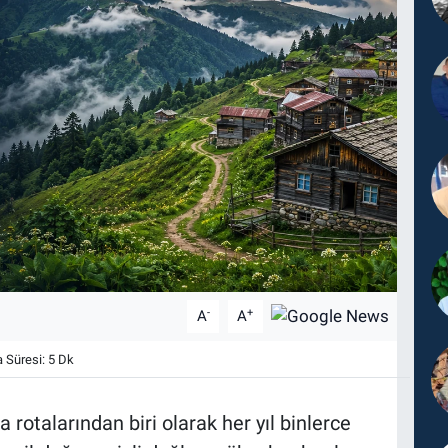
-
+
A
A
Süresi: 5 Dk
 rotalarından biri olarak her yıl binlerce