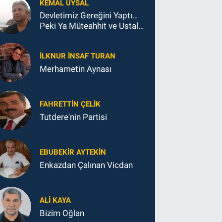
KEMAL UYSAL
Devletimiz Gereğini Yaptı…
Peki Ya Müteahhit ve Ustalar
Ne Yaptı?
İLKNUR İNSAF TURAN
Merhametin Aynası
FAHRETTIN ÇELİK
Tutdere'nin Partisi
EBUBEKIR AYTEKIN
Enkazdan Çalınan Vicdan
ALI KAYA
Bizim Oğlan