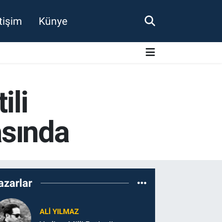
etişim
Künye
ili
asında
azarlar
ALI YILMAZ