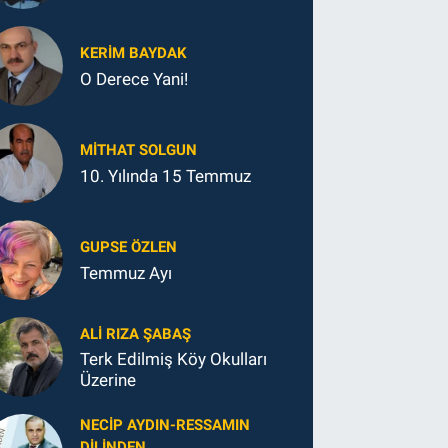
KERIM BAYDAK
O Derece Yani!
MITHAT SOLGUN
10. Yılında 15 Temmuz
GUPSE ÖZLEN
Temmuz Ayı
ALI RIZA ŞABAŞ
Terk Edilmiş Köy Okulları
Üzerine
NECIP AYDIN-RESSAMIN
DILINDEN