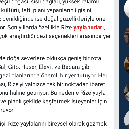
eşil doğası, sisli dağları, yüksek rakımlı
ültürü, tatil planı yapanların ilgisini
enildiğinde ise doğal güzellikleriyle öne
or. Son yıllarda özellikle Rize
yayla turları
,
çok araştırdığı gezi seçenekleri arasında yer
iyle doğa severlere oldukça geniş bir rota
al, Gito, Huser, Elevit ve Badara gibi
 gezi planlarında önemli bir yer tutuyor. Her
ı, Rize’yi yalnızca tek bir noktadan ibaret
nu haline getiriyor. Bu nedenle Rize yayla
 ve planlı şekilde keşfetmek isteyenler için
ruyor.
işi, Rize yaylalarını bireysel olarak gezmek