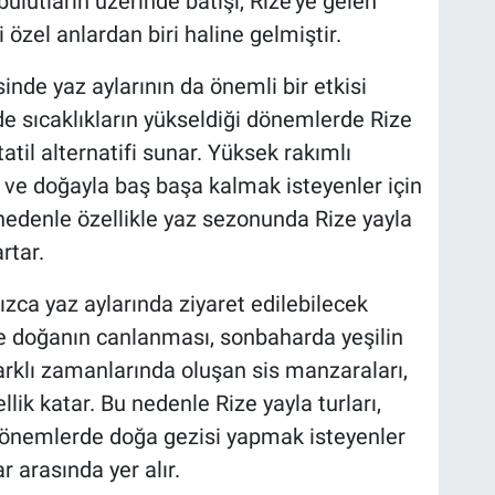
bulutların üzerinde batışı, Rize’ye gelen
 özel anlardan biri haline gelmiştir.
sinde yaz aylarının da önemli bir etkisi
nde sıcaklıkların yükseldiği dönemlerde Rize
 tatil alternatifi sunar. Yüksek rakımlı
k ve doğayla baş başa kalmak isteyenler için
 nedenle özellikle yaz sezonunda Rize yayla
rtar.
nızca yaz aylarında ziyaret edilebilecek
de doğanın canlanması, sonbaharda yeşilin
farklı zamanlarında oluşan sis manzaraları,
lik katar. Bu nedenle Rize yayla turları,
lı dönemlerde doğa gezisi yapmak isteyenler
r arasında yer alır.