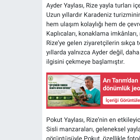
Ayder Yaylası, Rize yayla turları iç
Uzun yıllardır Karadeniz turizmini
hem ulaşım kolaylığı hem de çevres
Kaplıcaları, konaklama imkânları, r
Rize’ye gelen ziyaretçilerin sıkça 
yıllarda yalnızca Ayder değil, daha
ilgisini çekmeye başlamıştır.
Arı Tarım'dan
dönümlük jeo
İçeriği Görüntül
Pokut Yaylası, Rize’nin en etkileyic
Sisli manzaraları, geleneksel yay
görüntüsüyle Pokut, özellikle fotoğ