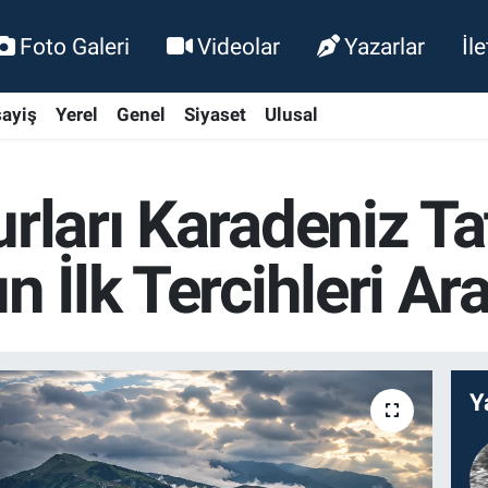
Foto Galeri
Videolar
Yazarlar
İl
ayiş
Yerel
Genel
Siyaset
Ulusal
rları Karadeniz Tat
n İlk Tercihleri Ar
Y