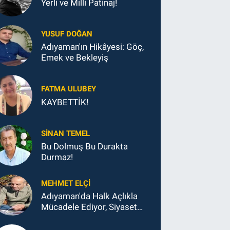
Yerli ve Milli Patinaj!
YUSUF DOĞAN
Adıyaman'ın Hikâyesi: Göç,
Emek ve Bekleyiş
FATMA ULUBEY
KAYBETTİK!
SINAN TEMEL
Bu Dolmuş Bu Durakta
Durmaz!
MEHMET ELÇI
Adıyaman'da Halk Açlıkla
Mücadele Ediyor, Siyaset
Koltukla...