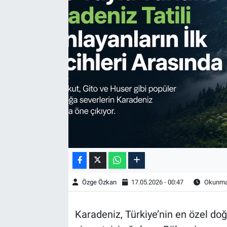
Özel Haber
Kültür Sanat
Eğitim
Ekonomi
Yaşam
Çevre
BİLİM VE TEKNOLOJİ
Özge Özkan
17.05.2026 - 00:47
Okunma 
Şambayat Haber
Karadeniz, Türkiye’nin en özel doğa