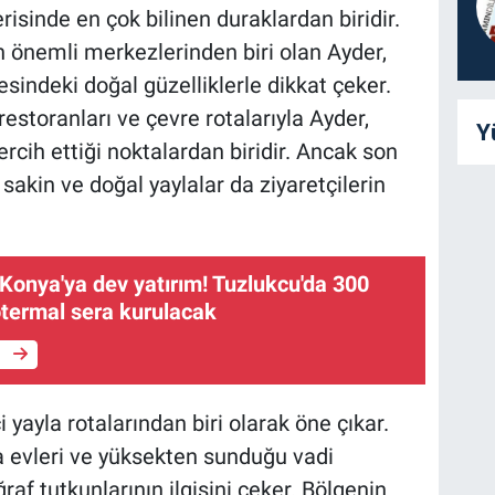
erisinde en çok bilinen duraklardan biridir.
n önemli merkezlerinden biri olan Ayder,
indeki doğal güzelliklerle dikkat çeker.
estoranları ve çevre rotalarıyla Ayder,
Y
tercih ettiği noktalardan biridir. Ancak son
 sakin ve doğal yaylalar da ziyaretçilerin
 Konya'ya dev yatırım! Tuzlukcu'da 300
termal sera kurulacak
e
i yayla rotalarından biri olarak öne çıkar.
la evleri ve yüksekten sunduğu vadi
raf tutkunlarının ilgisini çeker. Bölgenin