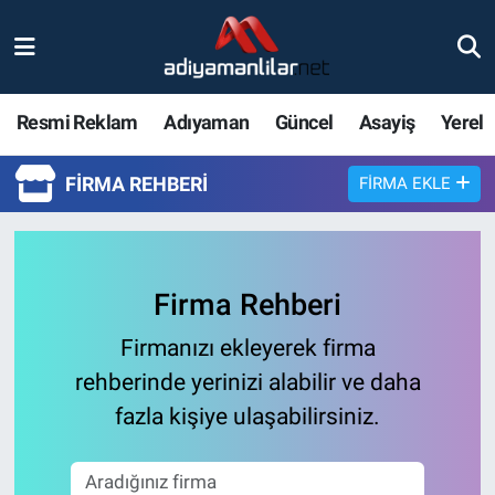
Ulusal
Nöbetçi Eczaneler
Resmi Reklam
Adıyaman
Güncel
Asayiş
Yerel
Siyaset
Hava Durumu
FIRMA REHBERI
FIRMA EKLE
Röportajlar
Adiyaman Namaz Vakitleri
Magazin
Trafik Durumu
Firma Rehberi
Bölge Haberleri
Süper Lig Puan Durumu ve Fikstür
Firmanızı ekleyerek firma
Gündem
Tüm Manşetler
rehberinde yerinizi alabilir ve daha
fazla kişiye ulaşabilirsiniz.
Asayiş
Son Dakika Haberleri
Sağlık
Haber Arşivi