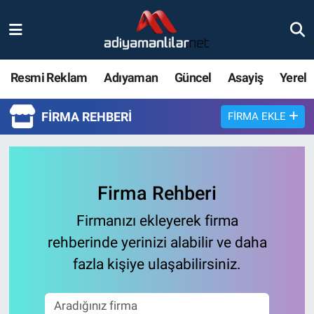
Ulusal
Nöbetçi Eczaneler
Resmi Reklam
Adıyaman
Güncel
Asayiş
Yerel
Siyaset
Hava Durumu
FIRMA REHBERI
FIRMA EKLE
Röportajlar
Adiyaman Namaz Vakitleri
Magazin
Trafik Durumu
Firma Rehberi
Bölge Haberleri
Süper Lig Puan Durumu ve Fikstür
Firmanızı ekleyerek firma
Gündem
Tüm Manşetler
rehberinde yerinizi alabilir ve daha
fazla kişiye ulaşabilirsiniz.
Asayiş
Son Dakika Haberleri
Sağlık
Haber Arşivi