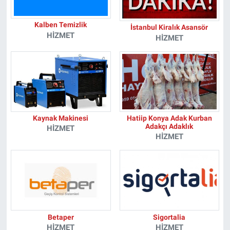
Kalben Temizlik
İstanbul Kiralık Asansör
HIZMET
HIZMET
Kaynak Makinesi
Hatiip Konya Adak Kurban
Adakçı Adaklık
HIZMET
HIZMET
Betaper
Sigortalia
HIZMET
HIZMET