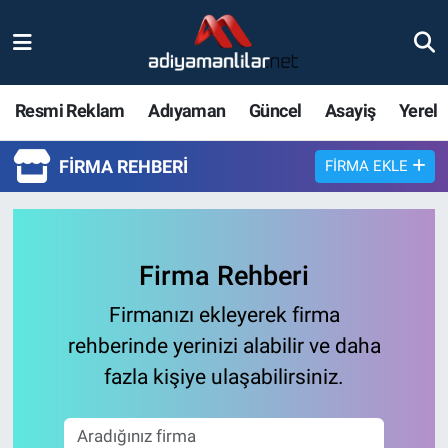
Ulusal
Nöbetçi Eczaneler
Resmi Reklam
Adıyaman
Güncel
Asayiş
Yerel
Siyaset
Hava Durumu
FIRMA REHBERI
FIRMA EKLE
Röportajlar
Adiyaman Namaz Vakitleri
Magazin
Trafik Durumu
Firma Rehberi
Bölge Haberleri
Süper Lig Puan Durumu ve Fikstür
Firmanızı ekleyerek firma
Gündem
Tüm Manşetler
rehberinde yerinizi alabilir ve daha
fazla kişiye ulaşabilirsiniz.
Asayiş
Son Dakika Haberleri
Sağlık
Haber Arşivi