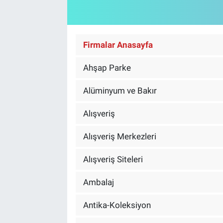
Özel Haber
Kültür Sanat
Firmalar Anasayfa
Ahşap Parke
Eğitim
Alüminyum ve Bakır
Ekonomi
Alışveriş
Yaşam
Alışveriş Merkezleri
Çevre
Alışveriş Siteleri
BİLİM VE TEKNOLOJİ
Ambalaj
Şambayat Haber
Antika-Koleksiyon