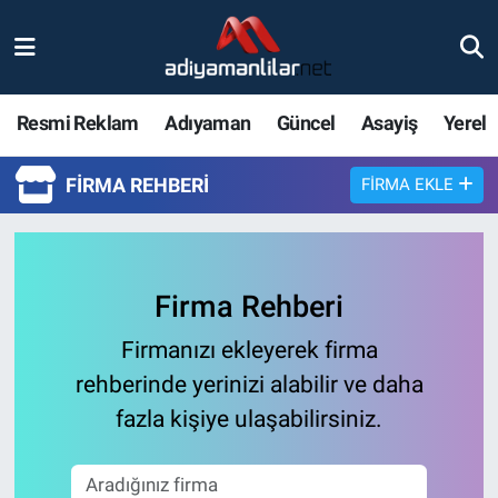
Ulusal
Nöbetçi Eczaneler
Resmi Reklam
Adıyaman
Güncel
Asayiş
Yerel
Siyaset
Hava Durumu
FIRMA REHBERI
FIRMA EKLE
Röportajlar
Adiyaman Namaz Vakitleri
Magazin
Trafik Durumu
Firma Rehberi
Bölge Haberleri
Süper Lig Puan Durumu ve Fikstür
Firmanızı ekleyerek firma
Gündem
Tüm Manşetler
rehberinde yerinizi alabilir ve daha
fazla kişiye ulaşabilirsiniz.
Asayiş
Son Dakika Haberleri
Sağlık
Haber Arşivi