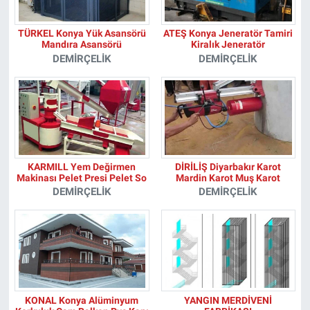
TÜRKEL Konya Yük Asansörü
ATEŞ Konya Jeneratör Tamiri
Mandıra Asansörü
Kiralık Jeneratör
DEMIRÇELIK
DEMIRÇELIK
KARMILL Yem Değirmen
DİRİLİŞ Diyarbakır Karot
Makinası Pelet Presi Pelet So
Mardin Karot Muş Karot
DEMIRÇELIK
DEMIRÇELIK
KONAL Konya Alüminyum
YANGIN MERDİVENİ