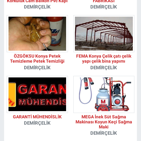
Korkuluk Cam Balkon Pvc Kapı
FABRİKASI
DEMIRÇELIK
DEMIRÇELIK
ÖZGÖKSU Konya Petek
FEMA Konya Çelik çatı çelik
Temizleme Petek Temizliği
yapı çelik bina yapımı
DEMIRÇELIK
DEMIRÇELIK
GARANTİ MÜHENDİSLİK
MEGA İnek Süt Sağma
Makinası Koyun Keçi Sağma
DEMIRÇELIK
Maki
DEMIRÇELIK