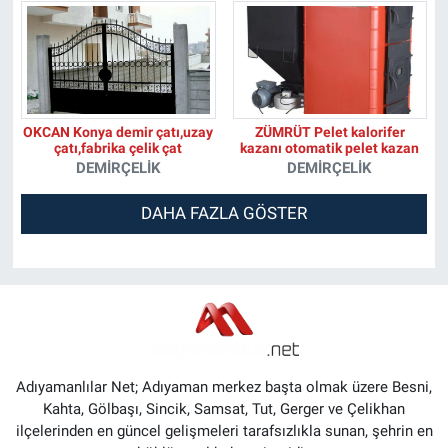
OKCAN Konya demir çatı,uzay
ZÜMRÜT Pelet kalorifer
çatı,fabrika çelik çat
kazanı otomatik pelet kazan
DEMIRÇELIK
DEMIRÇELIK
DAHA FAZLA GÖSTER
Adıyamanlılar Net; Adıyaman merkez başta olmak üzere Besni,
Kahta, Gölbaşı, Sincik, Samsat, Tut, Gerger ve Çelikhan
ilçelerinden en güncel gelişmeleri tarafsızlıkla sunan, şehrin en