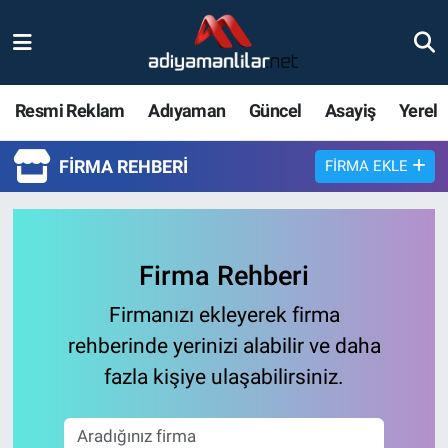
Ulusal
Nöbetçi Eczaneler
Resmi Reklam
Adıyaman
Güncel
Asayiş
Yerel
Siyaset
Hava Durumu
FIRMA REHBERI
FIRMA EKLE
Röportajlar
Adiyaman Namaz Vakitleri
Magazin
Trafik Durumu
Firma Rehberi
Bölge Haberleri
Süper Lig Puan Durumu ve Fikstür
Firmanızı ekleyerek firma
Gündem
Tüm Manşetler
rehberinde yerinizi alabilir ve daha
fazla kişiye ulaşabilirsiniz.
Asayiş
Son Dakika Haberleri
Sağlık
Haber Arşivi