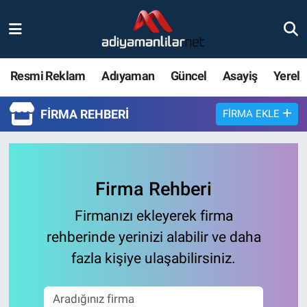
Ulusal
Nöbetçi Eczaneler
Resmi Reklam
Adıyaman
Güncel
Asayiş
Yerel
Siyaset
Hava Durumu
FIRMA REHBERI
FIRMA EKLE
Röportajlar
Adiyaman Namaz Vakitleri
Magazin
Trafik Durumu
Firma Rehberi
Bölge Haberleri
Süper Lig Puan Durumu ve Fikstür
Firmanızı ekleyerek firma
Gündem
Tüm Manşetler
rehberinde yerinizi alabilir ve daha
fazla kişiye ulaşabilirsiniz.
Asayiş
Son Dakika Haberleri
Sağlık
Haber Arşivi