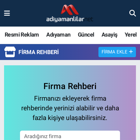
Ulusal
Nöbetçi Eczaneler
Resmi Reklam
Adıyaman
Güncel
Asayiş
Yerel
Siyaset
Hava Durumu
FIRMA REHBERI
FIRMA EKLE
Röportajlar
Adiyaman Namaz Vakitleri
Magazin
Trafik Durumu
Firma Rehberi
Bölge Haberleri
Süper Lig Puan Durumu ve Fikstür
Firmanızı ekleyerek firma
Gündem
Tüm Manşetler
rehberinde yerinizi alabilir ve daha
fazla kişiye ulaşabilirsiniz.
Asayiş
Son Dakika Haberleri
Sağlık
Haber Arşivi