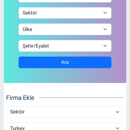
Özel Haber
Kültür Sanat
Eğitim
Ekonomi
Ara
Yaşam
Çevre
Firma Ekle
BİLİM VE TEKNOLOJİ
Şambayat Haber