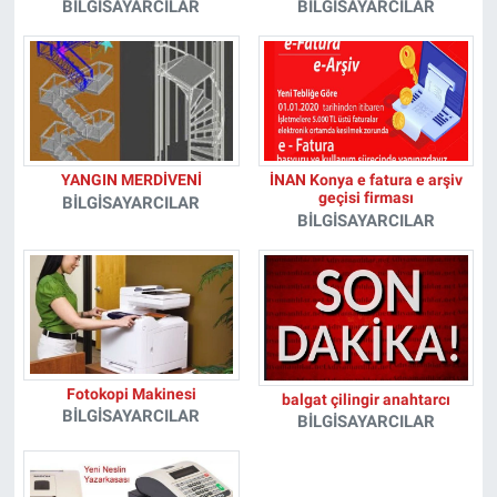
BILGISAYARCILAR
BILGISAYARCILAR
YANGIN MERDİVENİ
İNAN Konya e fatura e arşiv
geçisi firması
BILGISAYARCILAR
BILGISAYARCILAR
Fotokopi Makinesi
balgat çilingir anahtarcı
BILGISAYARCILAR
BILGISAYARCILAR