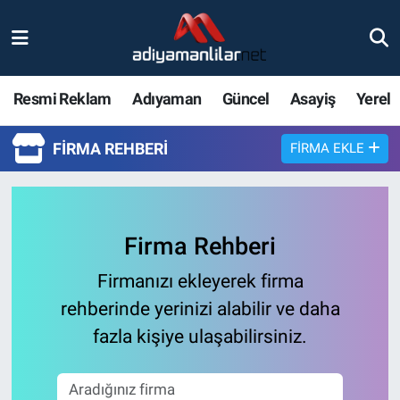
Ulusal
Nöbetçi Eczaneler
Resmi Reklam
Adıyaman
Güncel
Asayiş
Yerel
Siyaset
Hava Durumu
FIRMA REHBERI
FIRMA EKLE
Röportajlar
Adiyaman Namaz Vakitleri
Magazin
Trafik Durumu
Firma Rehberi
Bölge Haberleri
Süper Lig Puan Durumu ve Fikstür
Firmanızı ekleyerek firma
Gündem
Tüm Manşetler
rehberinde yerinizi alabilir ve daha
fazla kişiye ulaşabilirsiniz.
Asayiş
Son Dakika Haberleri
Sağlık
Haber Arşivi