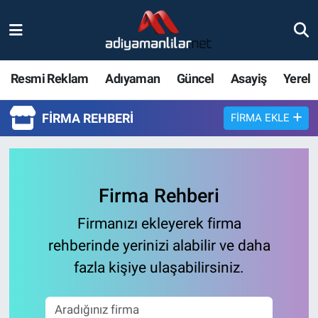
Ulusal
Nöbetçi Eczaneler
Resmi Reklam
Adıyaman
Güncel
Asayiş
Yerel
Siyaset
Hava Durumu
FIRMA REHBERI
FIRMA EKLE
Röportajlar
Adiyaman Namaz Vakitleri
Magazin
Trafik Durumu
Firma Rehberi
Bölge Haberleri
Süper Lig Puan Durumu ve Fikstür
Firmanızı ekleyerek firma
Gündem
Tüm Manşetler
rehberinde yerinizi alabilir ve daha
fazla kişiye ulaşabilirsiniz.
Asayiş
Son Dakika Haberleri
Sağlık
Haber Arşivi