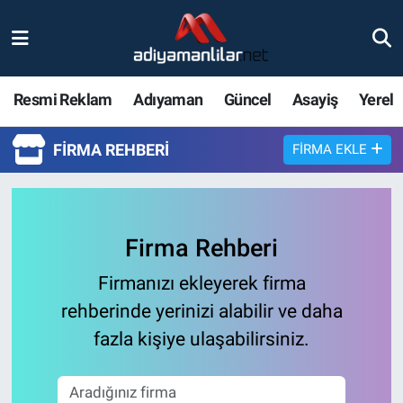
Ulusal
Nöbetçi Eczaneler
Resmi Reklam
Adıyaman
Güncel
Asayiş
Yerel
Siyaset
Hava Durumu
FIRMA REHBERI
FIRMA EKLE
Röportajlar
Adiyaman Namaz Vakitleri
Magazin
Trafik Durumu
Firma Rehberi
Bölge Haberleri
Süper Lig Puan Durumu ve Fikstür
Firmanızı ekleyerek firma
Gündem
Tüm Manşetler
rehberinde yerinizi alabilir ve daha
fazla kişiye ulaşabilirsiniz.
Asayiş
Son Dakika Haberleri
Sağlık
Haber Arşivi