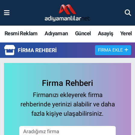
Ulusal
Nöbetçi Eczaneler
Resmi Reklam
Adıyaman
Güncel
Asayiş
Yerel
Siyaset
Hava Durumu
FIRMA REHBERI
FIRMA EKLE
Röportajlar
Adiyaman Namaz Vakitleri
Magazin
Trafik Durumu
Firma Rehberi
Bölge Haberleri
Süper Lig Puan Durumu ve Fikstür
Firmanızı ekleyerek firma
Gündem
Tüm Manşetler
rehberinde yerinizi alabilir ve daha
fazla kişiye ulaşabilirsiniz.
Asayiş
Son Dakika Haberleri
Sağlık
Haber Arşivi