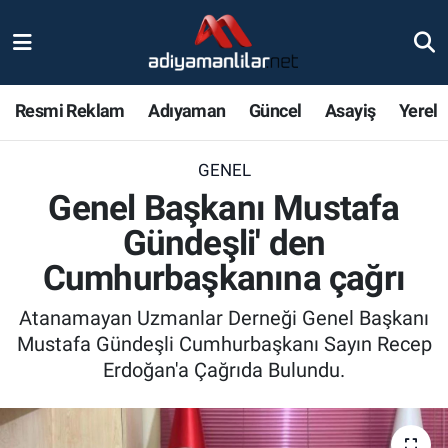
Ulusal
Nöbetçi Eczaneler
Resmi Reklam
Adıyaman
Güncel
Asayiş
Yerel
Siyaset
Hava Durumu
GENEL
Röportajlar
Adiyaman Namaz Vakitleri
Genel Başkanı Mustafa
Magazin
Trafik Durumu
Gündeşli' den
Cumhurbaşkanına çağrı
Bölge Haberleri
Süper Lig Puan Durumu ve Fikstür
Atanamayan Uzmanlar Derneği Genel Başkanı
Gündem
Tüm Manşetler
Mustafa Gündeşli Cumhurbaşkanı Sayın Recep
Erdoğan'a Çağrıda Bulundu.
Asayiş
Son Dakika Haberleri
Sağlık
Haber Arşivi