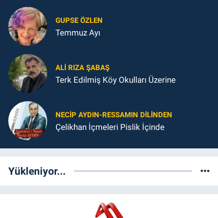
GUPSE ÖZLEN
Temmuz Ayı
ALI RIZA ŞABAŞ
Terk Edilmiş Köy Okulları Üzerine
NECIP AYDIN-RESSAMIN DILINDEN
Çelikhan İçmeleri Pislik İçinde
Yükleniyor...