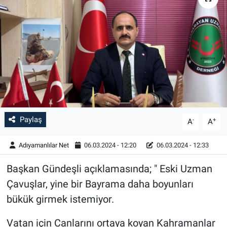
Özel Haber
Kültür Sanat
Eğitim
Ekonomi
Paylaş
-
+
Yaşam
A
A
Adıyamanlılar Net
06.03.2024 - 12:20
06.03.2024 - 12:33
Çevre
Başkan Gündeşli açıklamasında; " Eski Uzman
BİLİM VE TEKNOLOJİ
Çavuşlar, yine bir Bayrama daha boyunları
bükük girmek istemiyor.
Şambayat Haber
Vatan için Canlarını ortaya koyan Kahramanlar