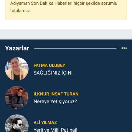
Adıyaman Son Dakika Haberleri hiçbir şekilde sorumlu
tutulamaz.
Yazarlar
FATMA ULUBEY
SAĞLIĞINIZ İÇİN!
İLKNUR İNSAF TURAN
Nereye Yetişiyoruz?
ALI YILMAZ
Yerli ve Milli Patinaj!