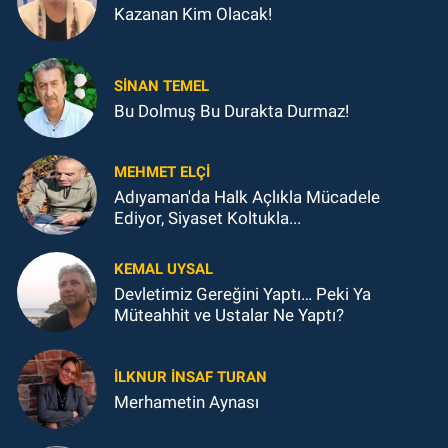
Kazanan Kim Olacak!
SINAN TEMEL
Bu Dolmuş Bu Durakta Durmaz!
MEHMET ELÇI
Adıyaman'da Halk Açlıkla Mücadele
Ediyor, Siyaset Koltukla...
KEMAL UYSAL
Devletimiz Gereğini Yaptı… Peki Ya
Müteahhit ve Ustalar Ne Yaptı?
İLKNUR İNSAF TURAN
Merhametin Aynası