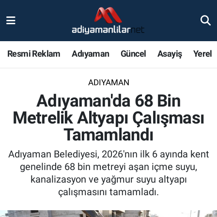
Ulusal
Nöbetçi Eczaneler
Resmi Reklam
Adıyaman
Güncel
Asayiş
Yerel
Siyaset
Hava Durumu
ADIYAMAN
Röportajlar
Adiyaman Namaz Vakitleri
Adıyaman'da 68 Bin
Magazin
Trafik Durumu
Metrelik Altyapı Çalışması
Tamamlandı
Bölge Haberleri
Süper Lig Puan Durumu ve Fikstür
Adıyaman Belediyesi, 2026'nın ilk 6 ayında kent
Gündem
Tüm Manşetler
genelinde 68 bin metreyi aşan içme suyu,
kanalizasyon ve yağmur suyu altyapı
Asayiş
Son Dakika Haberleri
çalışmasını tamamladı.
Sağlık
Haber Arşivi