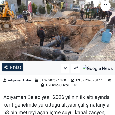
Özel Haber
Kültür Sanat
Eğitim
Ekonomi
Yaşam
Paylaş
-
+
A
A
Çevre
Adıyaman Haber
01.07.2026 - 13:00
03.07.2026 - 01:11
1
Okunma Süresi: 1 Dk
BİLİM VE TEKNOLOJİ
Adıyaman Belediyesi, 2026 yılının ilk altı ayında
Şambayat Haber
kent genelinde yürüttüğü altyapı çalışmalarıyla
68 bin metreyi aşan içme suyu, kanalizasyon,