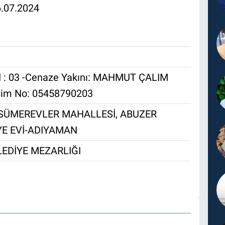
6.07.2024
 : 03 -Cenaze Yakını: MAHMUT ÇALIM
işim No: 05458790203
i: SÜMEREVLER MAHALLESİ, ABUZER
YE EVİ-ADIYAMAN
EDİYE MEZARLIĞI