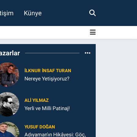
etişim
Künye
azarlar
İLKNUR İNSAF TURAN
Nereye Yetişiyoruz?
ALI YILMAZ
Yerli ve Milli Patinaj!
YUSUF DOĞAN
Adıyaman'ın Hikâyesi: Göç,