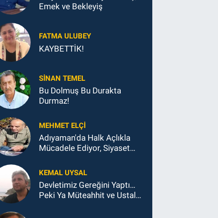
Emek ve Bekleyiş
FATMA ULUBEY
KAYBETTİK!
SINAN TEMEL
Bu Dolmuş Bu Durakta
Durmaz!
MEHMET ELÇI
Adıyaman'da Halk Açlıkla
Mücadele Ediyor, Siyaset
Koltukla...
KEMAL UYSAL
Devletimiz Gereğini Yaptı…
Peki Ya Müteahhit ve Ustalar
Ne Yaptı?