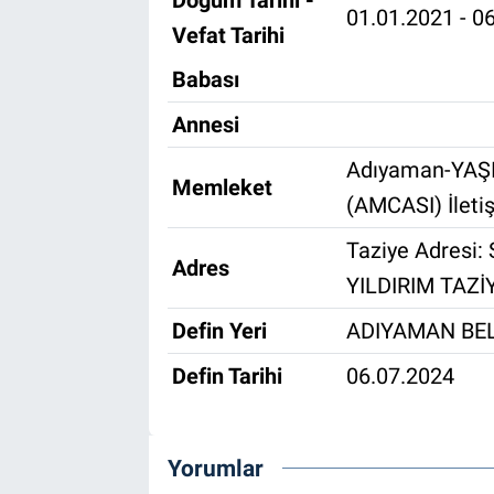
Doğum Tarihi -
01.01.2021 - 0
Vefat Tarihi
Özel Haber
Babası
Kültür Sanat
Annesi
Eğitim
Adıyaman-YAŞI
Memleket
(AMCASI) İlet
Ekonomi
Taziye Adres
Yaşam
Adres
YILDIRIM TAZİ
Çevre
Defin Yeri
ADIYAMAN BEL
Defin Tarihi
06.07.2024
BİLİM VE TEKNOLOJİ
Şambayat Haber
Yorumlar