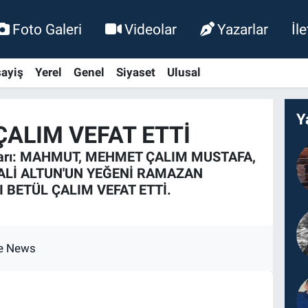
Foto Galeri
Videolar
Yazarlar
İl
ayiş
Yerel
Genel
Siyaset
Ulusal
Y
ÇALIM VEFAT ETTİ
nları: MAHMUT, MEHMET ÇALIM MUSTAFA,
ALİ ALTUN'UN YEĞENİ RAMAZAN
I BETÜL ÇALIM VEFAT ETTİ.