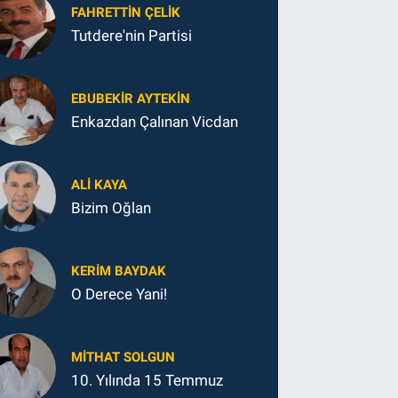
FAHRETTIN ÇELİK
Tutdere'nin Partisi
EBUBEKIR AYTEKIN
Enkazdan Çalınan Vicdan
ALI KAYA
Bizim Oğlan
KERIM BAYDAK
O Derece Yani!
MITHAT SOLGUN
10. Yılında 15 Temmuz