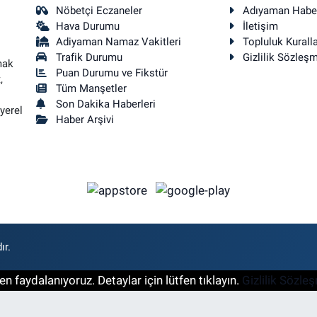
Nöbetçi Eczaneler
Adıyaman Habe
Hava Durumu
İletişim
Adiyaman Namaz Vakitleri
Topluluk Kuralla
Trafik Durumu
Gizlilik Sözleş
mak
Puan Durumu ve Fikstür
,
Tüm Manşetler
Son Dakika Haberleri
yerel
Haber Arşivi
ır.
n faydalanıyoruz. Detaylar için lütfen tıklayın.
Gizlilik Sözle