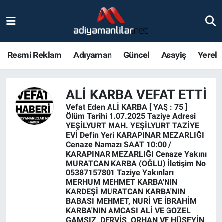
Ulusal
Nöbetçi Eczaneler
Resmi Reklam
Adıyaman
Güncel
Asayiş
Yerel
Siyaset
Hava Durumu
Röportajlar
Adiyaman Namaz Vakitleri
ALİ KARBA VEFAT ETTİ
Vefat Eden ALİ KARBA [ YAŞ : 75 ]
Magazin
Trafik Durumu
Ölüm Tarihi 1.07.2025 Taziye Adresi
YEŞİLYURT MAH. YEŞİLYURT TAZİYE
EVİ Defin Yeri KARAPINAR MEZARLIĞI
Bölge Haberleri
Süper Lig Puan Durumu ve Fikstür
Cenaze Namazı SAAT 10:00 /
KARAPINAR MEZARLIĞI Cenaze Yakını
MURATCAN KARBA (OĞLU) İletişim No
Gündem
Tüm Manşetler
05387157801 Taziye Yakınları
MERHUM MEHMET KARBA'NIN
Asayiş
Son Dakika Haberleri
KARDEŞİ MURATCAN KARBA'NIN
BABASI MEHMET, NURİ VE İBRAHİM
KARBA'NIN AMCASI ALİ VE GOZEL
Sağlık
Haber Arşivi
GAMSIZ, DERVİŞ, ORHAN VE HÜSEYİN