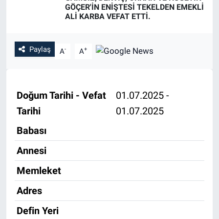
GÖÇER'İN ENİŞTESİ TEKELDEN EMEKLİ
ALİ KARBA VEFAT ETTİ.
Özel Haber
Kültür Sanat
Paylaş
-
+
A
A
Eğitim
Ekonomi
Doğum Tarihi - Vefat
01.07.2025 -
Tarihi
01.07.2025
Yaşam
Babası
Çevre
Annesi
BİLİM VE TEKNOLOJİ
Memleket
Adres
Şambayat Haber
Defin Yeri