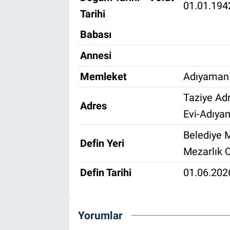
01.01.194
Tarihi
Özel Haber
Babası
Kültür Sanat
Annesi
Eğitim
Memleket
Adıyaman 
Taziye Adr
Ekonomi
Adres
Evi-Adıya
Yaşam
Belediye M
Defin Yeri
Çevre
Mezarlık 
Defin Tarihi
01.06.202
BİLİM VE TEKNOLOJİ
Şambayat Haber
Yorumlar