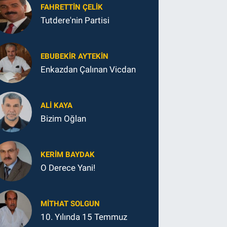
FAHRETTIN ÇELİK
Tutdere'nin Partisi
EBUBEKIR AYTEKIN
Enkazdan Çalınan Vicdan
ALI KAYA
Bizim Oğlan
KERIM BAYDAK
O Derece Yani!
MITHAT SOLGUN
10. Yılında 15 Temmuz