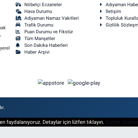
Nöbetçi Eczaneler
Adıyaman Habe
Hava Durumu
İletişim
Adiyaman Namaz Vakitleri
Topluluk Kuralla
Trafik Durumu
Gizlilik Sözleş
mak
Puan Durumu ve Fikstür
,
Tüm Manşetler
Son Dakika Haberleri
yerel
Haber Arşivi
ır.
n faydalanıyoruz. Detaylar için lütfen tıklayın.
Gizlilik Sözle