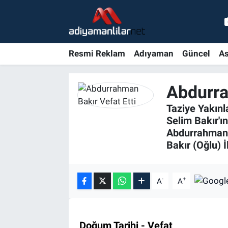
Ulusal
Nöbetçi Eczaneler
Resmi Reklam
Adıyaman
Güncel
As
Siyaset
Hava Durumu
Abdurra
Röportajlar
Adiyaman Namaz Vakitleri
Taziye Yakınl
Magazin
Trafik Durumu
Selim Bakır'ın
Abdurrahman 
Bölge Haberleri
Süper Lig Puan Durumu ve Fikstür
Bakır (Oğlu) 
Gündem
Tüm Manşetler
-
+
A
A
Asayiş
Son Dakika Haberleri
Sağlık
Haber Arşivi
Doğum Tarihi - Vefat