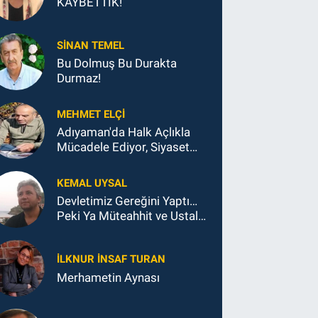
KAYBETTİK!
SINAN TEMEL
Bu Dolmuş Bu Durakta
Durmaz!
MEHMET ELÇI
Adıyaman'da Halk Açlıkla
Mücadele Ediyor, Siyaset
Koltukla...
KEMAL UYSAL
Devletimiz Gereğini Yaptı…
Peki Ya Müteahhit ve Ustalar
Ne Yaptı?
İLKNUR İNSAF TURAN
Merhametin Aynası