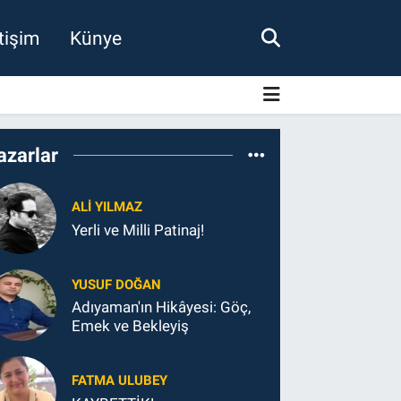
etişim
Künye
azarlar
ALI YILMAZ
Yerli ve Milli Patinaj!
YUSUF DOĞAN
Adıyaman'ın Hikâyesi: Göç,
Emek ve Bekleyiş
FATMA ULUBEY