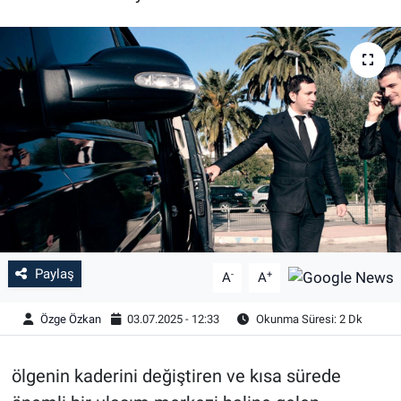
Özel Haber
Kültür Sanat
Eğitim
Ekonomi
Yaşam
Çevre
Paylaş
-
+
A
A
BİLİM VE TEKNOLOJİ
Özge Özkan
03.07.2025 - 12:33
Okunma Süresi: 2 Dk
Şambayat Haber
ölgenin kaderini değiştiren ve kısa sürede