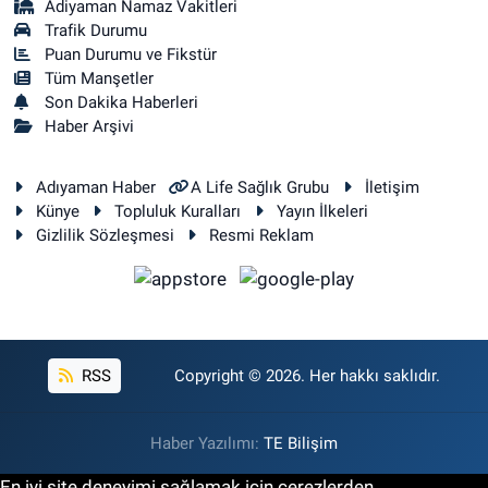
Adiyaman Namaz Vakitleri
Trafik Durumu
Puan Durumu ve Fikstür
Tüm Manşetler
Son Dakika Haberleri
Haber Arşivi
Adıyaman Haber
A Life Sağlık Grubu
İletişim
Künye
Topluluk Kuralları
Yayın İlkeleri
Gizlilik Sözleşmesi
Resmi Reklam
RSS
Copyright © 2026. Her hakkı saklıdır.
Haber Yazılımı:
TE Bilişim
En iyi site deneyimi sağlamak için çerezlerden