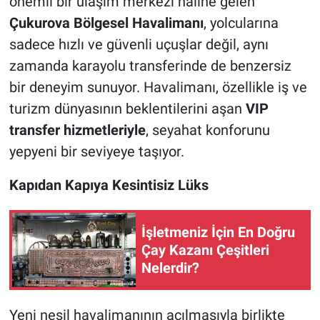
önemli bir ulaşım merkezi haline gelen
Çukurova Bölgesel Havalimanı
, yolcularına
sadece hızlı ve güvenli uçuşlar değil, aynı
zamanda karayolu transferinde de benzersiz
bir deneyim sunuyor. Havalimanı, özellikle iş ve
turizm dünyasının beklentilerini aşan
VIP
transfer hizmetleriyle
, seyahat konforunu
yepyeni bir seviyeye taşıyor.
Kapıdan Kapıya Kesintisiz Lüks
İşletmeniz İçin En Doğru
Çay Kazanı Çeşitleri
Nelerdir?
Yeni nesil havalimanının açılmasıyla birlikte