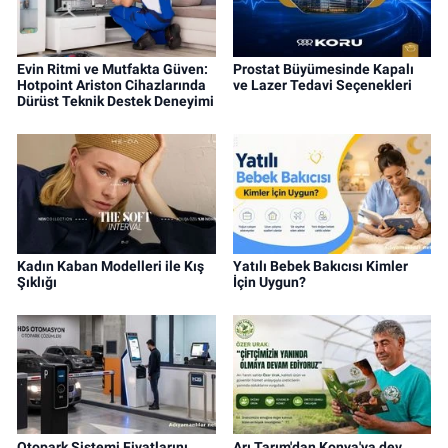
Evin Ritmi ve Mutfakta Güven:
Prostat Büyümesinde Kapalı
Hotpoint Ariston Cihazlarında
ve Lazer Tedavi Seçenekleri
Dürüst Teknik Destek Deneyimi
Kadın Kaban Modelleri ile Kış
Yatılı Bebek Bakıcısı Kimler
Şıklığı
İçin Uygun?
Otopark Sistemi Fiyatlarını
Arı Tarım'dan Konya'ya dev