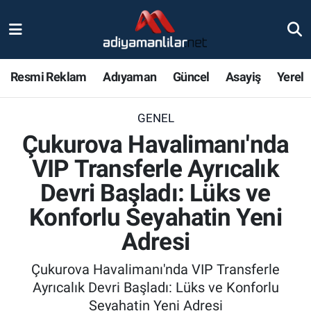
Ulusal
Nöbetçi Eczaneler
Resmi Reklam
Adıyaman
Güncel
Asayiş
Yerel
Siyaset
Hava Durumu
GENEL
Röportajlar
Adiyaman Namaz Vakitleri
Çukurova Havalimanı'nda
Magazin
Trafik Durumu
VIP Transferle Ayrıcalık
Devri Başladı: Lüks ve
Bölge Haberleri
Süper Lig Puan Durumu ve Fikstür
Konforlu Seyahatin Yeni
Gündem
Tüm Manşetler
Adresi
Asayiş
Son Dakika Haberleri
Çukurova Havalimanı'nda VIP Transferle
Ayrıcalık Devri Başladı: Lüks ve Konforlu
Sağlık
Haber Arşivi
Seyahatin Yeni Adresi