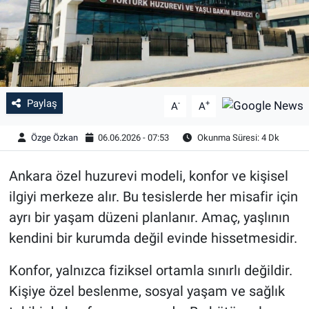
Özel Haber
Kültür Sanat
Eğitim
Paylaş
-
+
A
A
Ekonomi
Özge Özkan
06.06.2026 - 07:53
Okunma Süresi: 4 Dk
Yaşam
Ankara özel huzurevi modeli, konfor ve kişisel
ilgiyi merkeze alır. Bu tesislerde her misafir için
Çevre
ayrı bir yaşam düzeni planlanır. Amaç, yaşlının
BİLİM VE TEKNOLOJİ
kendini bir kurumda değil evinde hissetmesidir.
Konfor, yalnızca fiziksel ortamla sınırlı değildir.
Şambayat Haber
Kişiye özel beslenme, sosyal yaşam ve sağlık