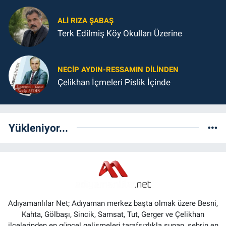
ALI RIZA ŞABAŞ
Terk Edilmiş Köy Okulları Üzerine
NECIP AYDIN-RESSAMIN DILINDEN
Çelikhan İçmeleri Pislik İçinde
Yükleniyor...
Adıyamanlılar Net; Adıyaman merkez başta olmak üzere Besni,
Kahta, Gölbaşı, Sincik, Samsat, Tut, Gerger ve Çelikhan
ilçelerinden en güncel gelişmeleri tarafsızlıkla sunan, şehrin en