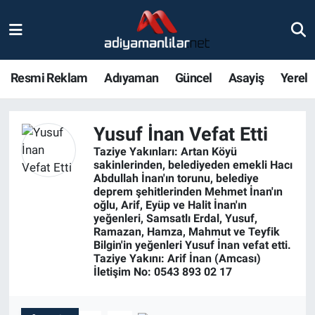
Ulusal
Nöbetçi Eczaneler
Resmi Reklam
Adıyaman
Güncel
Asayiş
Yerel
Siyaset
Hava Durumu
Röportajlar
Adiyaman Namaz Vakitleri
Yusuf İnan Vefat Etti
Taziye Yakınları: Artan Köyü
Magazin
Trafik Durumu
sakinlerinden, belediyeden emekli Hacı
Abdullah İnan'ın torunu, belediye
deprem şehitlerinden Mehmet İnan'ın
Bölge Haberleri
Süper Lig Puan Durumu ve Fikstür
oğlu, Arif, Eyüp ve Halit İnan'ın
yeğenleri, Samsatlı Erdal, Yusuf,
Ramazan, Hamza, Mahmut ve Teyfik
Gündem
Tüm Manşetler
Bilgin'in yeğenleri Yusuf İnan vefat etti.
Taziye Yakını: Arif İnan (Amcası)
Asayiş
Son Dakika Haberleri
İletişim No: 0543 893 02 17
Sağlık
Haber Arşivi