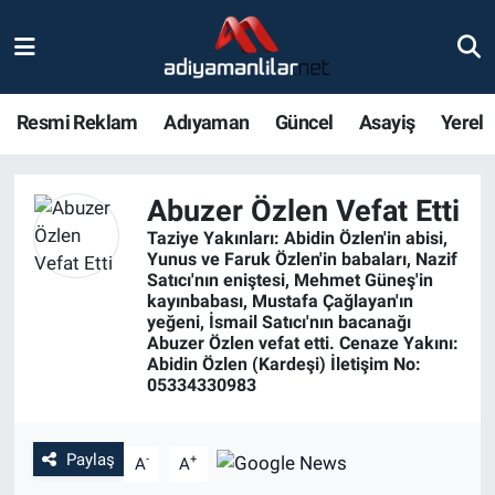
Ulusal
Nöbetçi Eczaneler
Resmi Reklam
Adıyaman
Güncel
Asayiş
Yerel
Siyaset
Hava Durumu
Röportajlar
Adiyaman Namaz Vakitleri
Abuzer Özlen Vefat Etti
Taziye Yakınları: Abidin Özlen'in abisi,
Magazin
Trafik Durumu
Yunus ve Faruk Özlen'in babaları, Nazif
Satıcı'nın eniştesi, Mehmet Güneş'in
kayınbabası, Mustafa Çağlayan'ın
Bölge Haberleri
Süper Lig Puan Durumu ve Fikstür
yeğeni, İsmail Satıcı'nın bacanağı
Abuzer Özlen vefat etti. Cenaze Yakını:
Abidin Özlen (Kardeşi) İletişim No:
Gündem
Tüm Manşetler
05334330983
Asayiş
Son Dakika Haberleri
Paylaş
-
+
A
A
Sağlık
Haber Arşivi