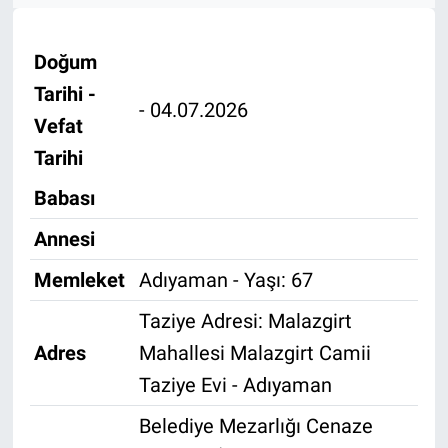
Özel Haber
Doğum
Kültür Sanat
Tarihi -
- 04.07.2026
Vefat
Eğitim
Tarihi
Ekonomi
Babası
Annesi
Yaşam
Memleket
Adıyaman - Yaşı: 67
Çevre
Taziye Adresi: Malazgirt
BİLİM VE TEKNOLOJİ
Adres
Mahallesi Malazgirt Camii
Taziye Evi - Adıyaman
Şambayat Haber
Belediye Mezarlığı Cenaze