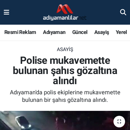
Ulusal
Nöbetçi Eczaneler
Resmi Reklam
Adıyaman
Güncel
Asayiş
Yerel
Siyaset
Hava Durumu
ASAYIŞ
Röportajlar
Adiyaman Namaz Vakitleri
Polise mukavemette
Magazin
Trafik Durumu
bulunan şahıs gözaltına
alındı
Bölge Haberleri
Süper Lig Puan Durumu ve Fikstür
Adıyaman'da polis ekiplerine mukavemette
Gündem
Tüm Manşetler
bulunan bir şahıs gözaltına alındı.
Asayiş
Son Dakika Haberleri
Sağlık
Haber Arşivi