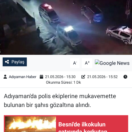
Özel Haber
Kültür Sanat
Eğitim
Ekonomi
Paylaş
-
+
A
A
Yaşam
Adıyaman Haber
21.05.2026 - 15:30
21.05.2026 - 15:52
Okunma Süresi: 1 Dk
Çevre
Adıyaman'da polis ekiplerine mukavemette
BİLİM VE TEKNOLOJİ
bulunan bir şahıs gözaltına alındı.
Şambayat Haber
Besni'de ilkokulun
çatısında korkutan