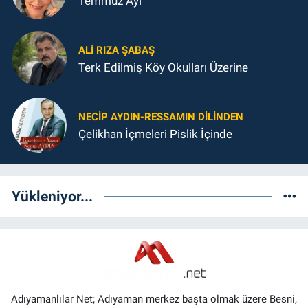
Temmuz Ayı
ALI RIZA ŞABAŞ
Terk Edilmiş Köy Okulları Üzerine
NECIP AYDIN-RESSAMIN DILINDEN
Çelikhan İçmeleri Pislik İçinde
Yükleniyor...
Adıyamanlılar Net; Adıyaman merkez başta olmak üzere Besni,