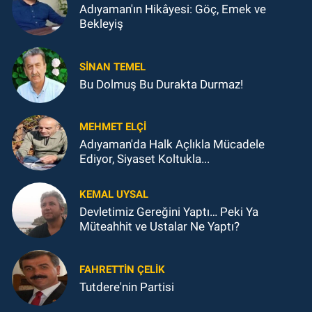
Adıyaman'ın Hikâyesi: Göç, Emek ve
Bekleyiş
SINAN TEMEL
Bu Dolmuş Bu Durakta Durmaz!
MEHMET ELÇI
Adıyaman'da Halk Açlıkla Mücadele
Ediyor, Siyaset Koltukla...
KEMAL UYSAL
Devletimiz Gereğini Yaptı… Peki Ya
Müteahhit ve Ustalar Ne Yaptı?
FAHRETTIN ÇELİK
Tutdere'nin Partisi