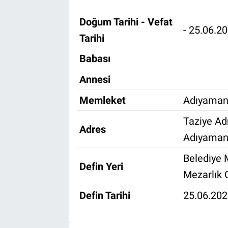
Özel Haber
Doğum Tarihi - Vefat
- 25.06.2
Tarihi
Kültür Sanat
Babası
Eğitim
Annesi
Ekonomi
Memleket
Adıyaman 
Taziye Ad
Yaşam
Adres
Adıyama
Çevre
Belediye 
Defin Yeri
Mezarlık
BİLİM VE TEKNOLOJİ
Defin Tarihi
25.06.20
Şambayat Haber