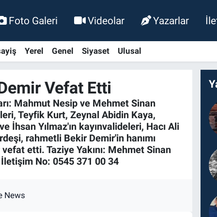
Foto Galeri
Videolar
Yazarlar
İl
ayiş
Yerel
Genel
Siyaset
Ulusal
Demir Vefat Etti
Y
ları: Mahmut Nesip ve Mehmet Sinan
leri, Teyfik Kurt, Zeynal Abidin Kaya,
e İhsan Yılmaz'ın kayınvalideleri, Hacı Ali
ardeşi, rahmetli Bekir Demir'in hanımı
vefat etti. Taziye Yakını: Mehmet Sinan
 İletişim No: 0545 371 00 34