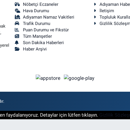
Nöbetçi Eczaneler
Adıyaman Habe
Hava Durumu
İletişim
Adiyaman Namaz Vakitleri
Topluluk Kuralla
Trafik Durumu
Gizlilik Sözleş
mak
Puan Durumu ve Fikstür
,
Tüm Manşetler
Son Dakika Haberleri
yerel
Haber Arşivi
ır.
n faydalanıyoruz. Detaylar için lütfen tıklayın.
Gizlilik Sözle