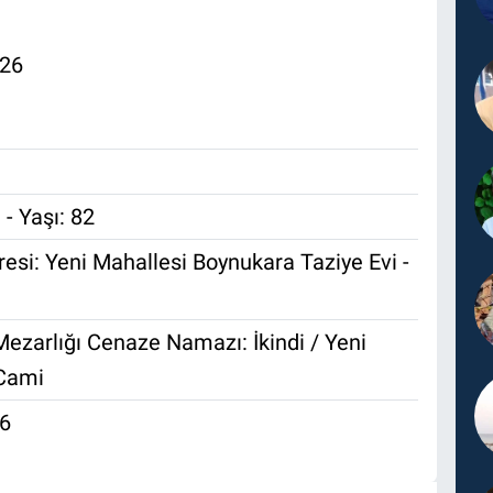
026
- Yaşı: 82
resi: Yeni Mahallesi Boynukara Taziye Evi -
n
Mezarlığı Cenaze Namazı: İkindi / Yeni
 Cami
26