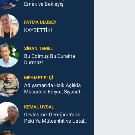
Emek ve Bekleyiş
FATMA ULUBEY
KAYBETTİK!
SINAN TEMEL
Bu Dolmuş Bu Durakta
Durmaz!
MEHMET ELÇI
Adıyaman'da Halk Açlıkla
Mücadele Ediyor, Siyaset
Koltukla...
KEMAL UYSAL
Devletimiz Gereğini Yaptı…
Peki Ya Müteahhit ve Ustalar
Ne Yaptı?