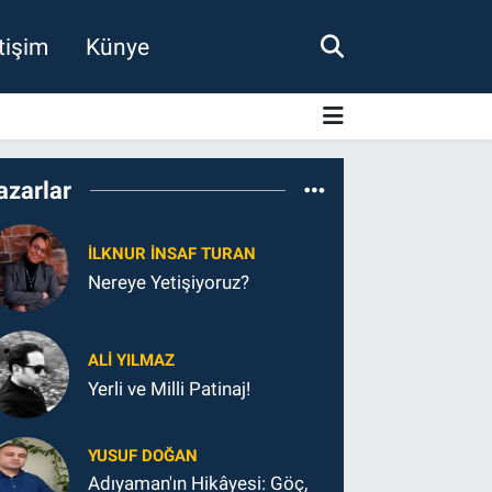
etişim
Künye
azarlar
İLKNUR İNSAF TURAN
Nereye Yetişiyoruz?
ALI YILMAZ
Yerli ve Milli Patinaj!
YUSUF DOĞAN
Adıyaman'ın Hikâyesi: Göç,