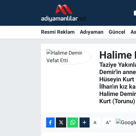
Ulusal
Nöbetçi Eczaneler
Resmi Reklam
Adıyaman
Güncel
As
Siyaset
Hava Durumu
Halime 
Röportajlar
Adiyaman Namaz Vakitleri
Taziye Yakın
Magazin
Trafik Durumu
Demir'in anne
Hüseyin Kurt v
Bölge Haberleri
Süper Lig Puan Durumu ve Fikstür
İlhan'ın kız k
Halime Demir 
Kurt (Torunu)
Gündem
Tüm Manşetler
Asayiş
Son Dakika Haberleri
-
+
A
A
Sağlık
Haber Arşivi