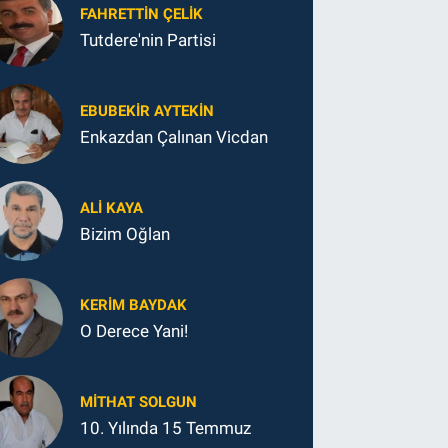
FAHRETTIN ÇELİK
Tutdere'nin Partisi
EBUBEKIR AYTEKIN
Enkazdan Çalınan Vicdan
ALI KAYA
Bizim Oğlan
KERIM BAYDAK
O Derece Yani!
MITHAT SOLGUN
10. Yılında 15 Temmuz