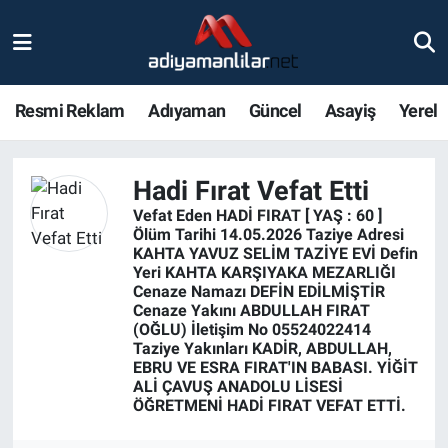
Ulusal
Nöbetçi Eczaneler
Resmi Reklam
Adıyaman
Güncel
Asayiş
Yerel
Siyaset
Hava Durumu
Röportajlar
Adiyaman Namaz Vakitleri
Hadi Fırat Vefat Etti
Vefat Eden HADİ FIRAT [ YAŞ : 60 ]
Magazin
Trafik Durumu
Ölüm Tarihi 14.05.2026 Taziye Adresi
KAHTA YAVUZ SELİM TAZİYE EVİ Defin
Yeri KAHTA KARŞIYAKA MEZARLIĞI
Bölge Haberleri
Süper Lig Puan Durumu ve Fikstür
Cenaze Namazı DEFİN EDİLMİŞTİR
Cenaze Yakını ABDULLAH FIRAT
(OĞLU) İletişim No 05524022414
Gündem
Tüm Manşetler
Taziye Yakınları KADİR, ABDULLAH,
EBRU VE ESRA FIRAT'IN BABASI. YİĞİT
Asayiş
Son Dakika Haberleri
ALİ ÇAVUŞ ANADOLU LİSESİ
ÖĞRETMENİ HADİ FIRAT VEFAT ETTİ.
Sağlık
Haber Arşivi