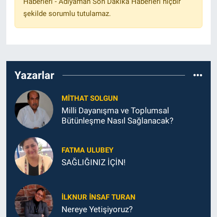
Haberleri - Adıyaman Son Dakika Haberleri hiçbir
şekilde sorumlu tutulamaz.
Yazarlar
MITHAT SOLGUN
Milli Dayanışma ve Toplumsal
Bütünleşme Nasıl Sağlanacak?
FATMA ULUBEY
SAĞLIĞINIZ İÇİN!
İLKNUR İNSAF TURAN
Nereye Yetişiyoruz?