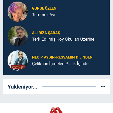
GUPSE ÖZLEN
Temmuz Ayı
ALI RIZA ŞABAŞ
Terk Edilmiş Köy Okulları Üzerine
NECIP AYDIN-RESSAMIN DILINDEN
Çelikhan İçmeleri Pislik İçinde
Yükleniyor...