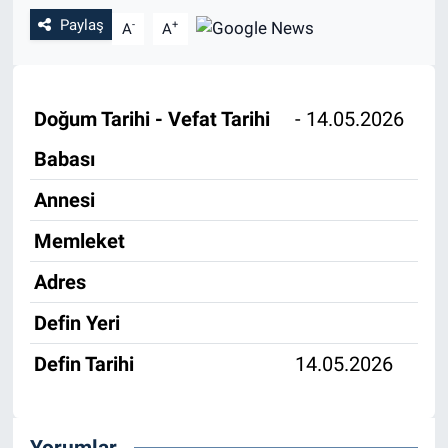
Paylaş
-
+
A
A
Özel Haber
Kültür Sanat
Doğum Tarihi - Vefat Tarihi
- 14.05.2026
Eğitim
Babası
Ekonomi
Annesi
Memleket
Yaşam
Adres
Çevre
Defin Yeri
BİLİM VE TEKNOLOJİ
Defin Tarihi
14.05.2026
Şambayat Haber
Yorumlar