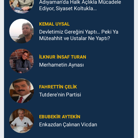
Adıyaman'da Halk Açlıkla Mücadele
Ediyor, Siyaset Koltukla...
KEMAL UYSAL
Devletimiz Gereğini Yaptı… Peki Ya
Müteahhit ve Ustalar Ne Yaptı?
İLKNUR İNSAF TURAN
Merhametin Aynası
FAHRETTIN ÇELİK
Tutdere'nin Partisi
EBUBEKIR AYTEKIN
Enkazdan Çalınan Vicdan