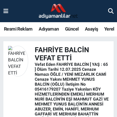
Ulusal
Nöbetçi Eczaneler
Resmi Reklam
Adıyaman
Güncel
Asayiş
Yerel
Siyaset
Hava Durumu
Röportajlar
Adiyaman Namaz Vakitleri
FAHRİYE BALCİN
VEFAT ETTİ
Magazin
Trafik Durumu
Vefat Eden FAHRİYE BALCİN [ YAŞ : 65
] Ölüm Tarihi 12.07.2025 Cenaze
Bölge Haberleri
Süper Lig Puan Durumu ve Fikstür
Namazı ÖĞLE / YENİ MEZARLIK CAMİ
Cenaze Yakını MEHMET YUNUS
BALCİN (OĞLU) İletişim No
Gündem
Tüm Manşetler
05416179207 Taziye Yakınları KÖY
HİZMETLERİNDEN EMEKLİ MERHUM
NURİ BALCİN'İN EŞİ MAHMUT GAZİ VE
Asayiş
Son Dakika Haberleri
MEHMET YUNUS BALCİN'İN ANNESİ
ABUZER, EMİN, HANİFİ, MERHUM
Sağlık
Haber Arşivi
GAFFARİ VE MERHUM BAHATTİN