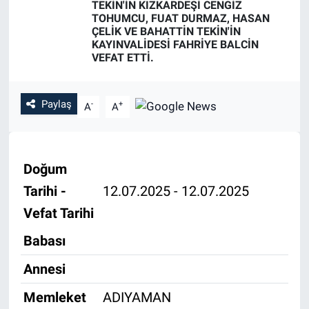
TEKİN'İN KIZKARDEŞİ CENGİZ
TOHUMCU, FUAT DURMAZ, HASAN
Özel Haber
ÇELİK VE BAHATTİN TEKİN'İN
KAYINVALİDESİ FAHRİYE BALCİN
VEFAT ETTİ.
Kültür Sanat
Eğitim
Paylaş
-
+
A
A
Ekonomi
Yaşam
Doğum
Tarihi -
12.07.2025 - 12.07.2025
Çevre
Vefat Tarihi
BİLİM VE TEKNOLOJİ
Babası
Annesi
Şambayat Haber
Memleket
ADIYAMAN