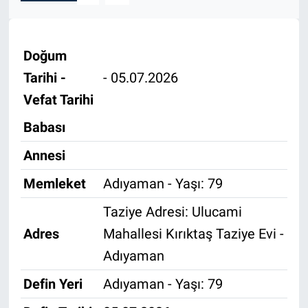
Özel Haber
Doğum
Kültür Sanat
Tarihi -
- 05.07.2026
Eğitim
Vefat Tarihi
Babası
Ekonomi
Annesi
Yaşam
Memleket
Adıyaman - Yaşı: 79
Çevre
Taziye Adresi: Ulucami
Adres
Mahallesi Kırıktaş Taziye Evi -
BİLİM VE TEKNOLOJİ
Adıyaman
Şambayat Haber
Defin Yeri
Adıyaman - Yaşı: 79