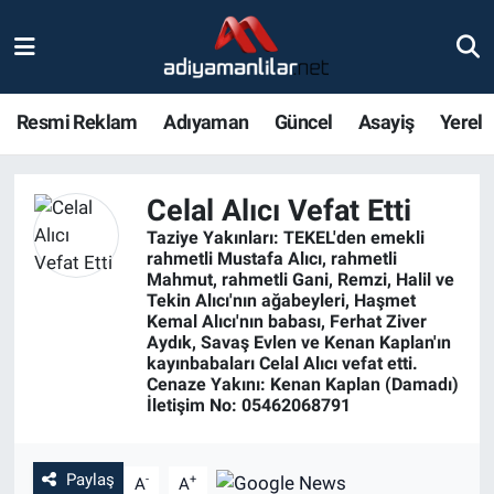
Ulusal
Nöbetçi Eczaneler
Resmi Reklam
Adıyaman
Güncel
Asayiş
Yerel
Siyaset
Hava Durumu
Röportajlar
Adiyaman Namaz Vakitleri
Celal Alıcı Vefat Etti
Taziye Yakınları: TEKEL'den emekli
Magazin
Trafik Durumu
rahmetli Mustafa Alıcı, rahmetli
Mahmut, rahmetli Gani, Remzi, Halil ve
Tekin Alıcı'nın ağabeyleri, Haşmet
Bölge Haberleri
Süper Lig Puan Durumu ve Fikstür
Kemal Alıcı'nın babası, Ferhat Ziver
Aydık, Savaş Evlen ve Kenan Kaplan'ın
kayınbabaları Celal Alıcı vefat etti.
Gündem
Tüm Manşetler
Cenaze Yakını: Kenan Kaplan (Damadı)
İletişim No: 05462068791
Asayiş
Son Dakika Haberleri
Sağlık
Haber Arşivi
Paylaş
-
+
A
A