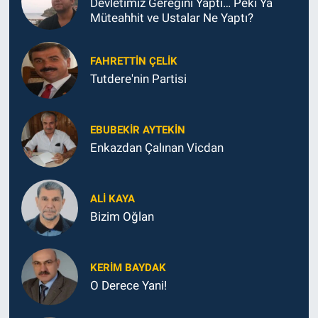
Devletimiz Gereğini Yaptı… Peki Ya
Müteahhit ve Ustalar Ne Yaptı?
FAHRETTIN ÇELİK
Tutdere'nin Partisi
EBUBEKIR AYTEKIN
Enkazdan Çalınan Vicdan
ALI KAYA
Bizim Oğlan
KERIM BAYDAK
O Derece Yani!