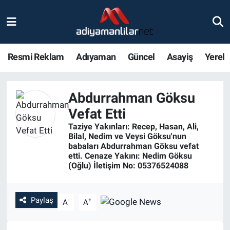
Ulusal
Nöbetçi Eczaneler
Resmi Reklam
Adıyaman
Güncel
Asayiş
Yerel
Siyaset
Hava Durumu
Röportajlar
Adiyaman Namaz Vakitleri
Abdurrahman Göksu
Vefat Etti
Magazin
Trafik Durumu
Taziye Yakınları: Recep, Hasan, Ali,
Bilal, Nedim ve Veysi Göksu'nun
Bölge Haberleri
Süper Lig Puan Durumu ve Fikstür
babaları Abdurrahman Göksu vefat
etti. Cenaze Yakını: Nedim Göksu
(Oğlu) İletişim No: 05376524088
Gündem
Tüm Manşetler
Asayiş
Son Dakika Haberleri
Paylaş
-
+
A
A
Sağlık
Haber Arşivi