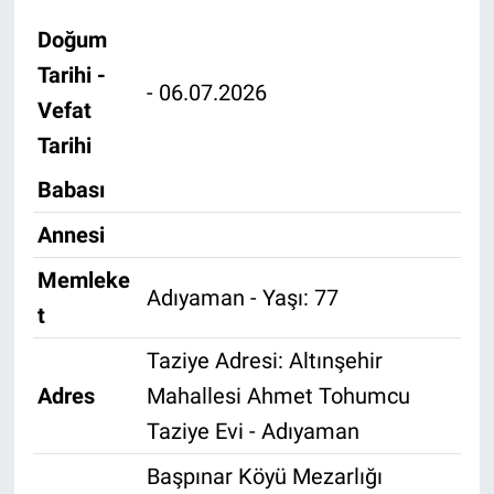
Doğum
Özel Haber
Tarihi -
- 06.07.2026
Kültür Sanat
Vefat
Tarihi
Eğitim
Babası
Ekonomi
Annesi
Yaşam
Memleke
Adıyaman - Yaşı: 77
t
Çevre
Taziye Adresi: Altınşehir
BİLİM VE TEKNOLOJİ
Adres
Mahallesi Ahmet Tohumcu
Taziye Evi - Adıyaman
Şambayat Haber
Başpınar Köyü Mezarlığı