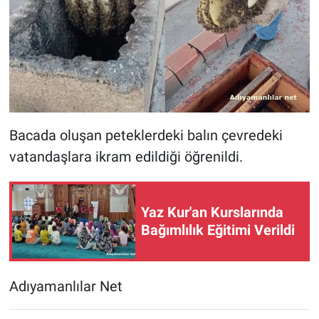
Bacada oluşan peteklerdeki balın çevredeki
vatandaşlara ikram edildiği öğrenildi.
Yaz Kur'an Kurslarında
Bağımlılık Eğitimi Verildi
Adıyamanlılar Net