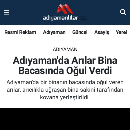
Ulusal
Nöbetçi Eczaneler
Resmi Reklam
Adıyaman
Güncel
Asayiş
Yerel
Siyaset
Hava Durumu
ADIYAMAN
Röportajlar
Adiyaman Namaz Vakitleri
Adıyaman'da Arılar Bina
Magazin
Trafik Durumu
Bacasında Oğul Verdi
Bölge Haberleri
Süper Lig Puan Durumu ve Fikstür
Adıyaman'da bir binanın bacasında oğul veren
arılar, arıcılıkla uğraşan bina sakini tarafından
Gündem
Tüm Manşetler
kovana yerleştirildi.
Asayiş
Son Dakika Haberleri
Sağlık
Haber Arşivi