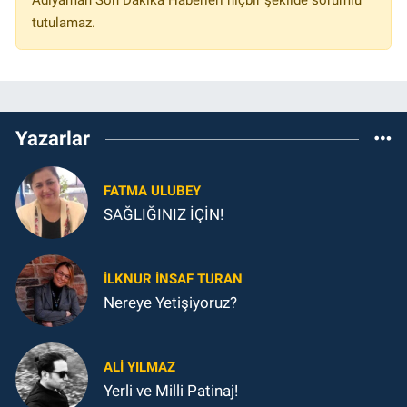
Adıyaman Son Dakika Haberleri hiçbir şekilde sorumlu
tutulamaz.
Yazarlar
FATMA ULUBEY
SAĞLIĞINIZ İÇİN!
İLKNUR İNSAF TURAN
Nereye Yetişiyoruz?
ALI YILMAZ
Yerli ve Milli Patinaj!