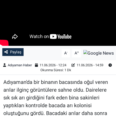
Özel Haber
Kültür Sanat
Eğitim
Ekonomi
Paylaş
-
+
A
A
Yaşam
Adıyaman Haber
11.06.2026 - 12:24
11.06.2026 - 14:59
Okunma Süresi: 1 Dk
Çevre
Adıyaman'da bir binanın bacasında oğul veren
BİLİM VE TEKNOLOJİ
arılar ilginç görüntülere sahne oldu. Dairelere
sık sık arı girdiğini fark eden bina sakinleri
Şambayat Haber
yaptıkları kontrolde bacada arı kolonisi
oluştuğunu gördü. Bacadaki arılar daha sonra