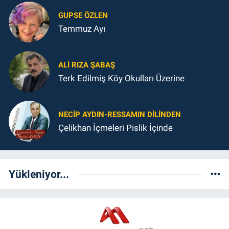
GUPSE ÖZLEN
Temmuz Ayı
ALI RIZA ŞABAŞ
Terk Edilmiş Köy Okulları Üzerine
NECIP AYDIN-RESSAMIN DILINDEN
Çelikhan İçmeleri Pislik İçinde
Yükleniyor...