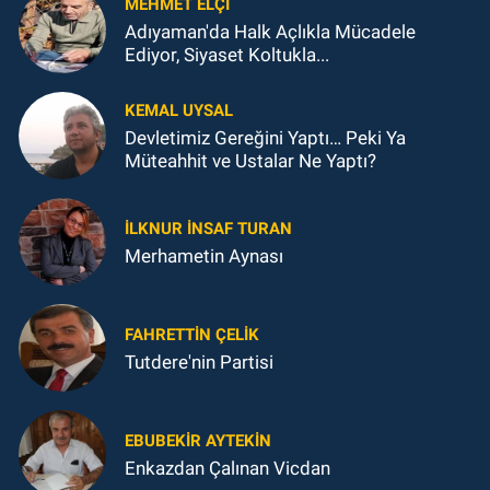
MEHMET ELÇI
Adıyaman'da Halk Açlıkla Mücadele
Ediyor, Siyaset Koltukla...
KEMAL UYSAL
Devletimiz Gereğini Yaptı… Peki Ya
Müteahhit ve Ustalar Ne Yaptı?
İLKNUR İNSAF TURAN
Merhametin Aynası
FAHRETTIN ÇELİK
Tutdere'nin Partisi
EBUBEKIR AYTEKIN
Enkazdan Çalınan Vicdan