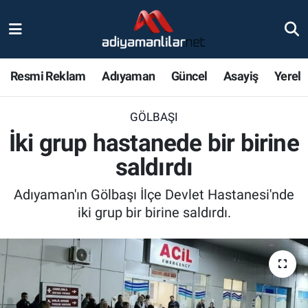
Ulusal
Nöbetçi Eczaneler
Resmi Reklam
Adıyaman
Güncel
Asayiş
Yerel
Siyaset
Hava Durumu
GÖLBAŞI
Röportajlar
Adiyaman Namaz Vakitleri
İki grup hastanede bir birine
Magazin
Trafik Durumu
saldırdı
Bölge Haberleri
Süper Lig Puan Durumu ve Fikstür
Adıyaman'ın Gölbaşı İlçe Devlet Hastanesi'nde
iki grup bir birine saldırdı.
Gündem
Tüm Manşetler
Asayiş
Son Dakika Haberleri
Sağlık
Haber Arşivi