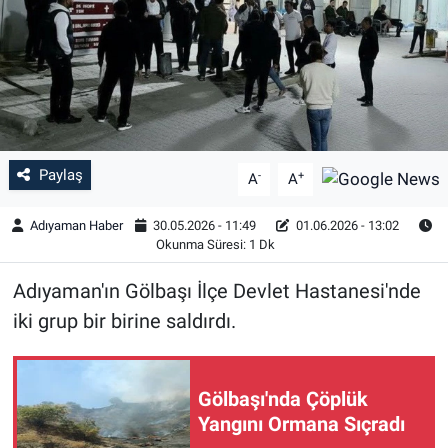
Özel Haber
Kültür Sanat
Eğitim
Paylaş
-
+
A
A
Ekonomi
Adıyaman Haber
30.05.2026 - 11:49
01.06.2026 - 13:02
Yaşam
Okunma Süresi: 1 Dk
Adıyaman'ın Gölbaşı İlçe Devlet Hastanesi'nde
Çevre
iki grup bir birine saldırdı.
BİLİM VE TEKNOLOJİ
Şambayat Haber
Gölbaşı'nda Çöplük
Yangını Ormana Sıçradı