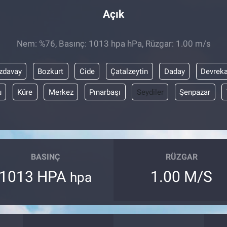
Açık
Nem: %76, Basınç: 1013 hpa hPa, Rüzgar: 1.00 m/s
zdavay
Bozkurt
Cide
Çatalzeytin
Daday
Devreka
u
Küre
Merkez
Pınarbaşı
Seydiler
Şenpazar
BASINÇ
RÜZGAR
1013 HPA
1.00 M/S
hpa