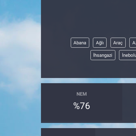
Özel Haber
Kültür Sanat
Eğitim
Abana
Ağlı
Araç
A
İhsangazi
İnebol
Ekonomi
Yaşam
Çevre
NEM
%76
BİLİM VE TEKNOLOJİ
Şambayat Haber