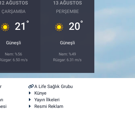
12 AĞUSTOS
13 AĞUSTOS
ÇARŞAMBA
PERŞEMBE
°
°
21
20
Güneşli
Güneşli
Nem: %56
Nem: %49
Rüzgar: 6.50 m/s
Rüzgar: 6.31 m/s
r
A Life Sağlık Grubu
Künye
rı
Yayın İlkeleri
mesi
Resmi Reklam