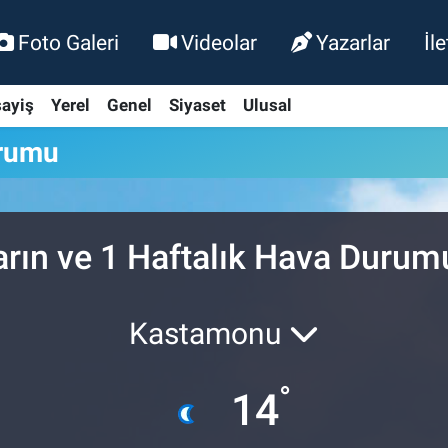
Foto Galeri
Videolar
Yazarlar
İl
ayiş
Yerel
Genel
Siyaset
Ulusal
rumu
arın ve 1 Haftalık Hava Durum
Kastamonu
°
14