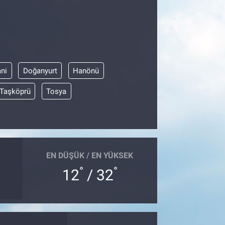
ni
Doğanyurt
Hanönü
Taşköprü
Tosya
EN DÜŞÜK / EN YÜKSEK
°
°
12
/ 32