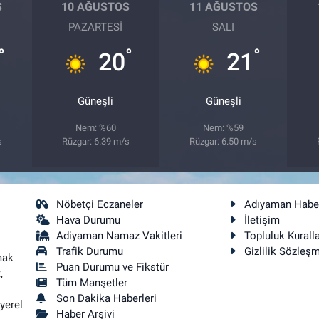
S
10 AĞUSTOS
11 AĞUSTOS
PAZARTESI
SALI
°
°
°
20
21
Güneşli
Güneşli
Nem: %60
Nem: %59
s
Rüzgar: 6.39 m/s
Rüzgar: 6.50 m/s
Nöbetçi Eczaneler
Adıyaman Habe
Hava Durumu
İletişim
Adiyaman Namaz Vakitleri
Topluluk Kuralla
Trafik Durumu
Gizlilik Sözleş
mak
Puan Durumu ve Fikstür
,
Tüm Manşetler
Son Dakika Haberleri
yerel
Haber Arşivi