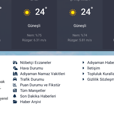
°
°
°
24
24
Güneşli
Güneşli
Nem: %75
Nem: %74
s
Rüzgar: 6.31 m/s
Rüzgar: 5.81 m/s
Nöbetçi Eczaneler
Adıyaman Habe
Hava Durumu
İletişim
Adiyaman Namaz Vakitleri
Topluluk Kuralla
Trafik Durumu
Gizlilik Sözleş
mak
Puan Durumu ve Fikstür
,
Tüm Manşetler
Son Dakika Haberleri
yerel
Haber Arşivi