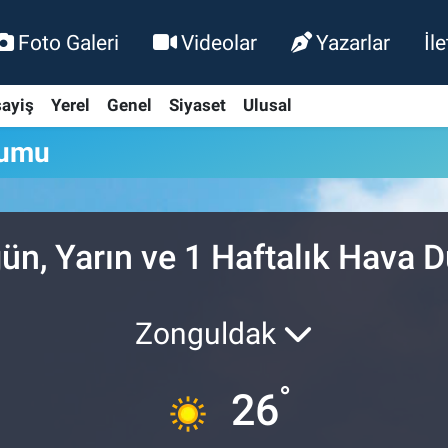
Foto Galeri
Videolar
Yazarlar
İl
ayiş
Yerel
Genel
Siyaset
Ulusal
rumu
n, Yarın ve 1 Haftalık Hava
Zonguldak
°
26