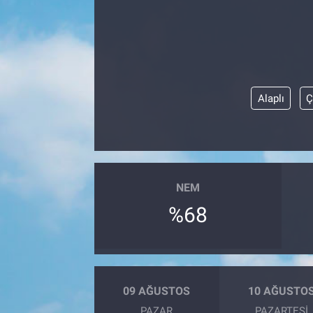
Özel Haber
Kültür Sanat
Eğitim
Alaplı
Ç
Ekonomi
Yaşam
NEM
Çevre
%68
BİLİM VE TEKNOLOJİ
Şambayat Haber
09 AĞUSTOS
10 AĞUSTO
PAZAR
PAZARTESI