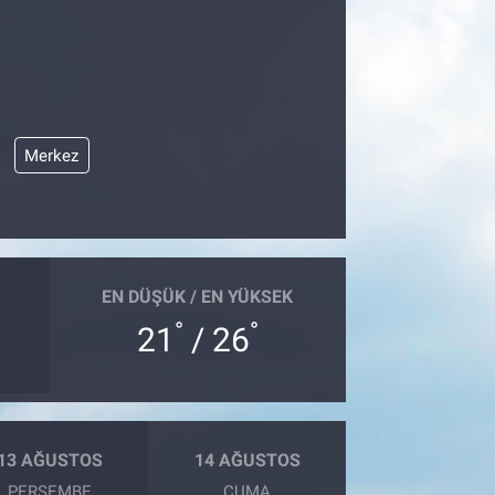
Merkez
EN DÜŞÜK / EN YÜKSEK
°
°
21
/ 26
13 AĞUSTOS
14 AĞUSTOS
PERŞEMBE
CUMA