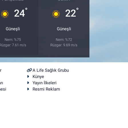
°
°
24
22
Güneşli
Güneşli
Nem: %75
Nem: %72
Rüzgar: 7.61 m/s
Rüzgar: 9.69 m/s
r
A Life Sağlık Grubu
Künye
rı
Yayın İlkeleri
mesi
Resmi Reklam