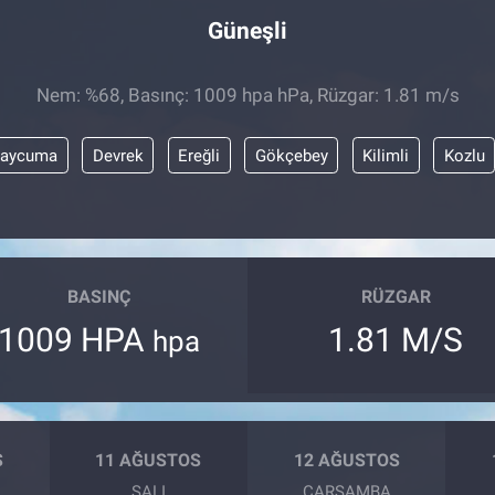
Güneşli
Nem: %68, Basınç: 1009 hpa hPa, Rüzgar: 1.81 m/s
aycuma
Devrek
Ereğli
Gökçebey
Kilimli
Kozlu
BASINÇ
RÜZGAR
1009 HPA
1.81 M/S
hpa
S
11 AĞUSTOS
12 AĞUSTOS
SALI
ÇARŞAMBA