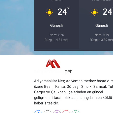
°
24
24
Güneşli
Güneşli
Nem: %76
Nem: %79
Rüzgar: 4.31 m/s
Rüzgar: 3.89 m/
Adıyamanlılar Net; Adıyaman merkez başta ol
üzere Besni, Kahta, Gölbaşı, Sincik, Samsat, Tut
Gerger ve Çelikhan ilçelerinden en güncel
gelişmeleri tarafsızlıkla sunan, şehrin en köklü 
haber sitesidir.