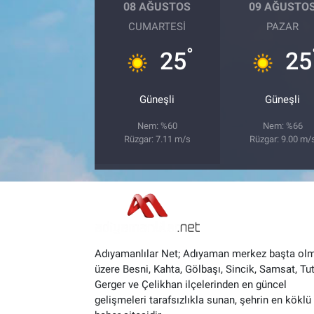
08 AĞUSTOS
09 AĞUSTO
CUMARTESI
PAZAR
°
25
25
Güneşli
Güneşli
Nem: %60
Nem: %66
Rüzgar: 7.11 m/s
Rüzgar: 9.00 m/
Adıyamanlılar Net; Adıyaman merkez başta ol
üzere Besni, Kahta, Gölbaşı, Sincik, Samsat, Tut
Gerger ve Çelikhan ilçelerinden en güncel
gelişmeleri tarafsızlıkla sunan, şehrin en köklü 