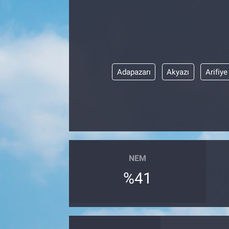
Özel Haber
Kültür Sanat
Eğitim
Adapazarı
Akyazı
Arifiye
Ekonomi
Yaşam
Çevre
NEM
%41
BİLİM VE TEKNOLOJİ
Şambayat Haber