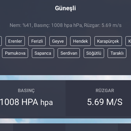
Güneşli
Nem: %41, Basınç: 1008 hpa hPa, Rüzgar: 5.69 m/s
Erenler
Ferizli
Geyve
Hendek
Karapürçek
K
Pamukova
Sapanca
Serdivan
Söğütlü
Taraklı
BASINÇ
RÜZGAR
1008 HPA
5.69 M/S
hpa