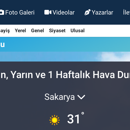
Foto Galeri
Videolar
Yazarlar
İl
ayiş
Yerel
Genel
Siyaset
Ulusal
mu
n, Yarın ve 1 Haftalık Hava D
Sakarya
°
31