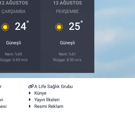
12 AĞUSTOS
13 AĞUSTOS
ÇARŞAMBA
PERŞEMBE
°
°
24
25
Güneşli
Güneşli
Nem: %69
Nem: %61
Rüzgar: 6.69 m/s
Rüzgar: 8.50 m/s
r
A Life Sağlık Grubu
Künye
rı
Yayın İlkeleri
mesi
Resmi Reklam