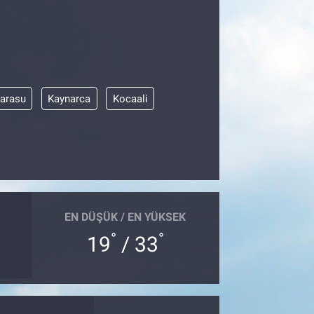
arasu
Kaynarca
Kocaali
EN DÜŞÜK / EN YÜKSEK
°
°
19
/ 33