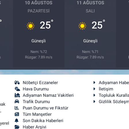
S
10 AĞUSTOS
11 AĞUSTOS
PAZARTESI
SALI
°
°
°
25
25
Güneşli
Güneşli
Nem: %72
Nem: %71
s
Rüzgar: 7.89 m/s
Rüzgar: 7.89 m/s
Nöbetçi Eczaneler
Adıyaman Habe
Hava Durumu
İletişim
Adiyaman Namaz Vakitleri
Topluluk Kuralla
Trafik Durumu
Gizlilik Sözleş
mak
Puan Durumu ve Fikstür
,
Tüm Manşetler
Son Dakika Haberleri
yerel
Haber Arşivi