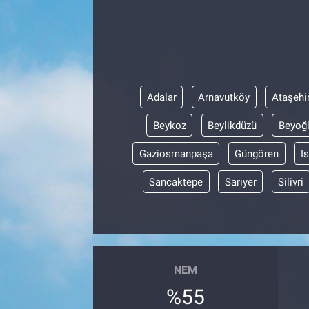
Özel Haber
Kültür Sanat
Eğitim
Adalar
Arnavutköy
Ataşehi
Beykoz
Beylikdüzü
Beyoğ
Ekonomi
Gaziosmanpaşa
Güngören
I
Yaşam
Sancaktepe
Sarıyer
Silivri
Çevre
BİLİM VE TEKNOLOJİ
NEM
Şambayat Haber
%55