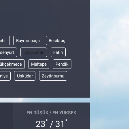
ehir
Bayrampaşa
Beşiktaş
senyurt
Eyüpsultan
Fatih
ükçekmece
Maltepe
Pendik
niye
Üsküdar
Zeytinburnu
EN DÜŞÜK / EN YÜKSEK
°
°
23
/ 31