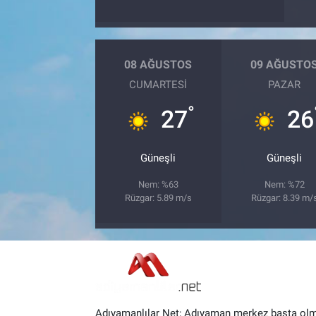
08 AĞUSTOS
09 AĞUSTO
CUMARTESI
PAZAR
°
27
26
Güneşli
Güneşli
Nem: %63
Nem: %72
Rüzgar: 5.89 m/s
Rüzgar: 8.39 m/
Adıyamanlılar Net; Adıyaman merkez başta ol