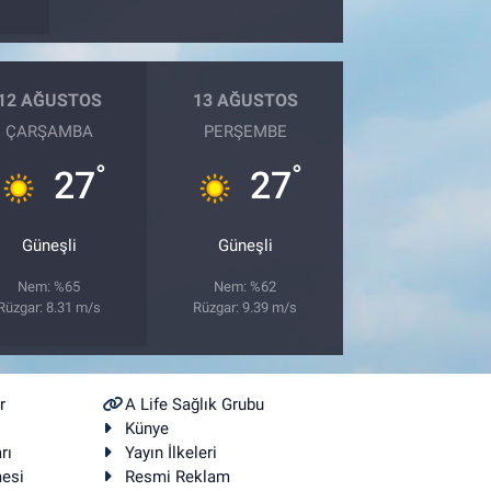
12 AĞUSTOS
13 AĞUSTOS
ÇARŞAMBA
PERŞEMBE
°
°
27
27
Güneşli
Güneşli
Nem: %65
Nem: %62
Rüzgar: 8.31 m/s
Rüzgar: 9.39 m/s
r
A Life Sağlık Grubu
Künye
rı
Yayın İlkeleri
mesi
Resmi Reklam