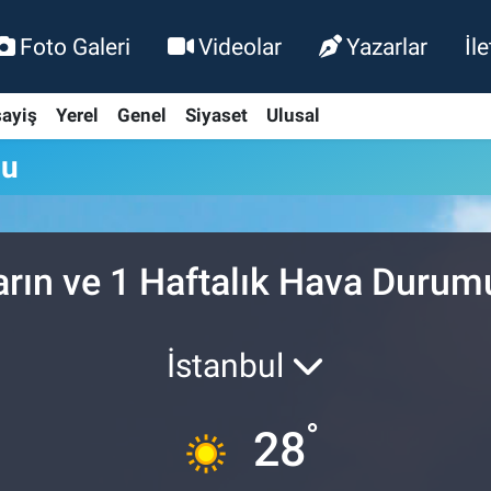
Foto Galeri
Videolar
Yazarlar
İl
ayiş
Yerel
Genel
Siyaset
Ulusal
mu
arın ve 1 Haftalık Hava Durum
İstanbul
°
28