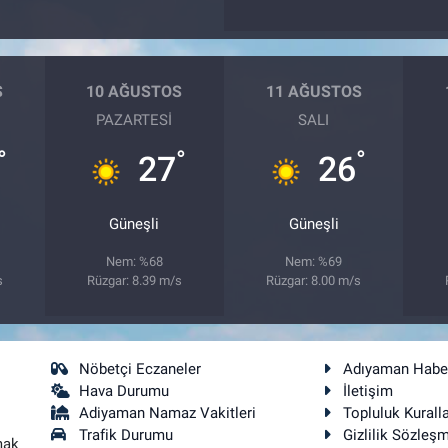
S
10 AĞUSTOS
11 AĞUSTOS
PAZARTESI
SALI
°
°
°
27
26
Güneşli
Güneşli
Nem: %68
Nem: %69
s
Rüzgar: 8.39 m/s
Rüzgar: 8.00 m/s
Nöbetçi Eczaneler
Adıyaman Habe
Hava Durumu
İletişim
Adiyaman Namaz Vakitleri
Topluluk Kuralla
Trafik Durumu
Gizlilik Sözleş
mak