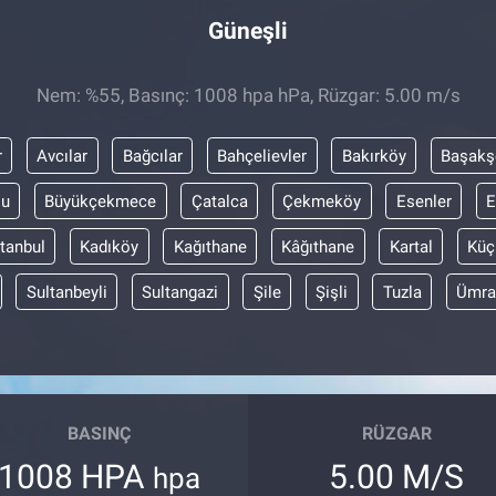
Güneşli
Nem: %55, Basınç: 1008 hpa hPa, Rüzgar: 5.00 m/s
r
Avcılar
Bağcılar
Bahçelievler
Bakırköy
Başakş
lu
Büyükçekmece
Çatalca
Çekmeköy
Esenler
E
stanbul
Kadıköy
Kağıthane
Kâğıthane
Kartal
Küç
Sultanbeyli
Sultangazi
Şile
Şişli
Tuzla
Ümra
BASINÇ
RÜZGAR
1008 HPA
5.00 M/S
hpa