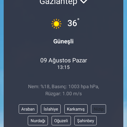
Gaziantep
Özel Haber
°
36
Kültür Sanat
Eğitim
Güneşli
Ekonomi
09 Ağustos Pazar
13:15
Yaşam
Çevre
Nem: %18, Basınç: 1003 hpa hPa,
Rüzgar: 1.00 m/s
BİLİM VE TEKNOLOJİ
Araban
İslahiye
Karkamış
Nizip
Şambayat Haber
Nurdağı
Oğuzeli
Şahinbey