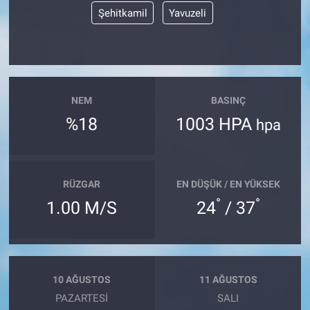
Şehitkamil
Yavuzeli
NEM
BASINÇ
%18
1003 HPA
hpa
RÜZGAR
EN DÜŞÜK / EN YÜKSEK
°
°
1.00 M/S
24
/ 37
10 AĞUSTOS
11 AĞUSTOS
PAZARTESI
SALI