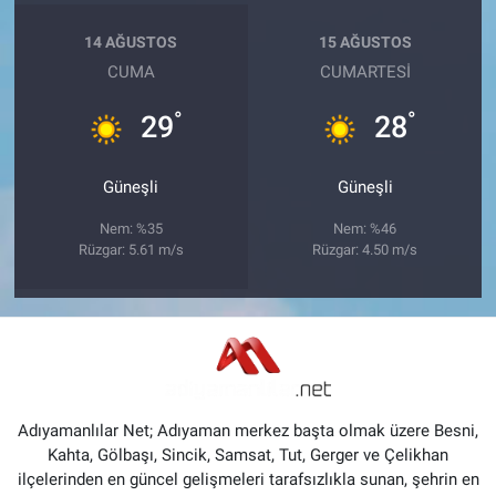
14 AĞUSTOS
15 AĞUSTOS
CUMA
CUMARTESI
°
°
29
28
Güneşli
Güneşli
Nem: %35
Nem: %46
Rüzgar: 5.61 m/s
Rüzgar: 4.50 m/s
Adıyamanlılar Net; Adıyaman merkez başta olmak üzere Besni,
Kahta, Gölbaşı, Sincik, Samsat, Tut, Gerger ve Çelikhan
ilçelerinden en güncel gelişmeleri tarafsızlıkla sunan, şehrin en