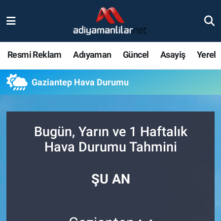
Ulusal
Nöbetçi Eczaneler
Resmi Reklam
Adıyaman
Güncel
Asayiş
Yerel
Siyaset
Hava Durumu
Gaziantep Hava Durumu
Röportajlar
Adiyaman Namaz Vakitleri
Magazin
Trafik Durumu
Bugün, Yarın ve 1 Haftalık
Bölge Haberleri
Süper Lig Puan Durumu ve Fikstür
Hava Durumu Tahmini
Gündem
Tüm Manşetler
ŞU AN
Asayiş
Son Dakika Haberleri
Sağlık
Haber Arşivi