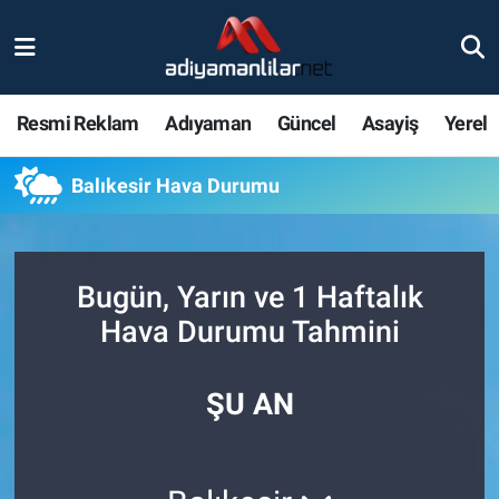
Ulusal
Nöbetçi Eczaneler
Resmi Reklam
Adıyaman
Güncel
Asayiş
Yerel
Siyaset
Hava Durumu
Balıkesir Hava Durumu
Röportajlar
Adiyaman Namaz Vakitleri
Magazin
Trafik Durumu
Bugün, Yarın ve 1 Haftalık
Bölge Haberleri
Süper Lig Puan Durumu ve Fikstür
Hava Durumu Tahmini
Gündem
Tüm Manşetler
ŞU AN
Asayiş
Son Dakika Haberleri
Sağlık
Haber Arşivi