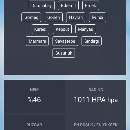
Dursunbey
Edremit
Erdek
Gömeç
Gönen
Havran
İvrindi
Karesi
Kepsut
Manyas
Marmara
Savaştepe
Sındırgı
Susurluk
NEM
BASINÇ
%46
1011 HPA
hpa
RÜZGAR
EN DÜŞÜK / EN YÜKSEK