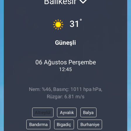
Balıkesir
Özel Haber
°
31
Kültür Sanat
Eğitim
Güneşli
Ekonomi
06 Ağustos Perşembe
12:45
Yaşam
Çevre
Nem: %46, Basınç: 1011 hpa hPa,
Rüzgar: 6.81 m/s
BİLİM VE TEKNOLOJİ
Altıeylül
Ayvalık
Balya
Şambayat Haber
Bandırma
Bigadiç
Burhaniye