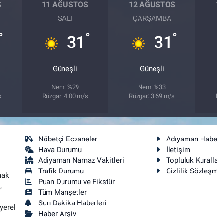
S
11 AĞUSTOS
12 AĞUSTOS
SALI
ÇARŞAMBA
°
°
°
31
31
Güneşli
Güneşli
Nem: %29
Nem: %33
s
Rüzgar: 4.00 m/s
Rüzgar: 3.69 m/s
Nöbetçi Eczaneler
Adıyaman Habe
Hava Durumu
İletişim
Adiyaman Namaz Vakitleri
Topluluk Kuralla
Trafik Durumu
Gizlilik Sözleş
mak
Puan Durumu ve Fikstür
,
Tüm Manşetler
Son Dakika Haberleri
yerel
Haber Arşivi