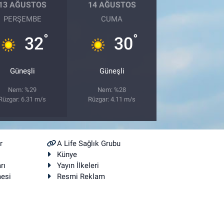
13 AĞUSTOS
14 AĞUSTOS
PERŞEMBE
CUMA
°
°
32
30
Güneşli
Güneşli
Nem: %29
Nem: %28
Rüzgar: 6.31 m/s
Rüzgar: 4.11 m/s
r
A Life Sağlık Grubu
Künye
rı
Yayın İlkeleri
mesi
Resmi Reklam