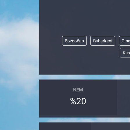
Özel Haber
Kültür Sanat
Eğitim
Bozdoğan
Buharkent
Çin
Kuş
Ekonomi
Yaşam
Çevre
NEM
%20
BİLİM VE TEKNOLOJİ
Şambayat Haber