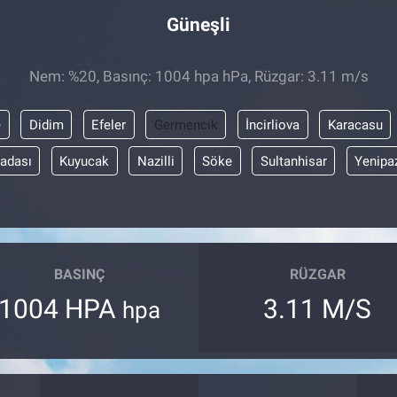
Güneşli
Nem: %20, Basınç: 1004 hpa hPa, Rüzgar: 3.11 m/s
e
Didim
Efeler
Germencik
İncirliova
Karacasu
adası
Kuyucak
Nazilli
Söke
Sultanhisar
Yenipa
BASINÇ
RÜZGAR
1004 HPA
3.11 M/S
hpa