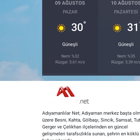
09 AĞUSTOS
10 AĞUSTO
PAZAR
PAZARTESI
°
30
31
Güneşli
Güneşli
Nem: %32
Nem: %35
Rüzgar: 5.61 m/s
Rüzgar: 5.39 m/
Adıyamanlılar Net; Adıyaman merkez başta ol
üzere Besni, Kahta, Gölbaşı, Sincik, Samsat, Tut
Gerger ve Çelikhan ilçelerinden en güncel
gelişmeleri tarafsızlıkla sunan, şehrin en köklü 