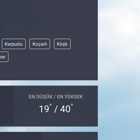
Karpuzlu
Koçarlı
Köşk
zar
EN DÜŞÜK / EN YÜKSEK
°
°
19
/ 40