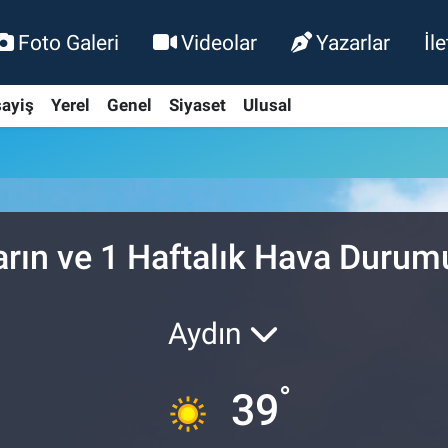
Foto Galeri
Videolar
Yazarlar
İl
ayiş
Yerel
Genel
Siyaset
Ulusal
arın ve 1 Haftalık Hava Durum
Aydın
°
39