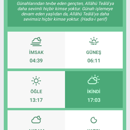
Günahlarından tevbe eden gençten, Allâhü Teâlâ'ya
daha sevimli hiçbir kimse yoktur. Günah işlemeye
Özel Haber
devam eden yaşlıdan da, Allâhü Teâlâ'ya daha
sevimsiz hiçbir kimse yoktur. (Hadis-i şerif)
Kültür Sanat
Eğitim
İMSAK
GÜNEŞ
Ekonomi
04:39
06:11
Yaşam
Çevre
ÖĞLE
İKINDI
BİLİM VE TEKNOLOJİ
13:17
17:03
Şambayat Haber