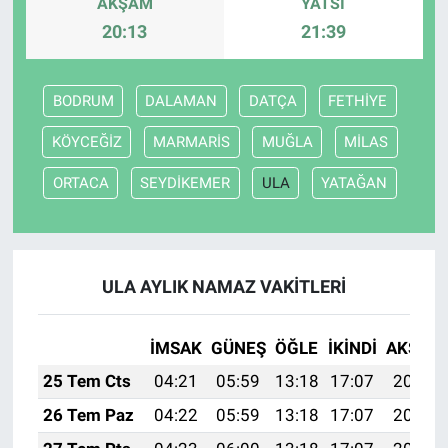
AKŞAM
YATSI
20:13
21:39
BODRUM
DALAMAN
DATÇA
FETHİYE
KÖYCEĞİZ
MARMARİS
MUĞLA
MİLAS
ORTACA
SEYDİKEMER
ULA
YATAĞAN
ULA AYLIK NAMAZ VAKITLERI
İMSAK
GÜNEŞ
ÖĞLE
İKINDI
AKŞAM
25 Tem Cts
04:21
05:59
13:18
17:07
20:27
26 Tem Paz
04:22
05:59
13:18
17:07
20:27