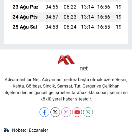
23 Ağu Paz
04:56
06:22
13:14
16:56
19:56
24 Ağu Pts
04:57
06:23
13:14
16:56
19:55
25 Ağu Sal
04:58
06:24
13:14
16:55
19:53
Adıyamanlılar Net; Adıyaman merkez başta olmak üzere Besni,
Kahta, Gölbaşı, Sincik, Samsat, Tut, Gerger ve Çelikhan
ilçelerinden en güncel gelişmeleri tarafsızlıkla sunan, şehrin en
köklü yerel haber sitesidir.
Nöbetçi Eczaneler