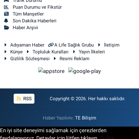
Trafik Durumu
Puan Durumu ve Fikstür
Tüm Manşetler
Son Dakika Haberleri
Haber Arşivi
Adıyaman Haber
A Life Sağlık Grubu
İletişim
Künye
Topluluk Kuralları
Yayın İlkeleri
Gizlilik Sözleşmesi
Resmi Reklam
RSS
Copyright © 2026. Her hakkı saklıdır.
Haber Yazılımı:
TE Bilişim
En iyi site deneyimi sağlamak için çerezlerden
faydalanıyoruz. Detaylar için lütfen tıklayın.
Gizlilik