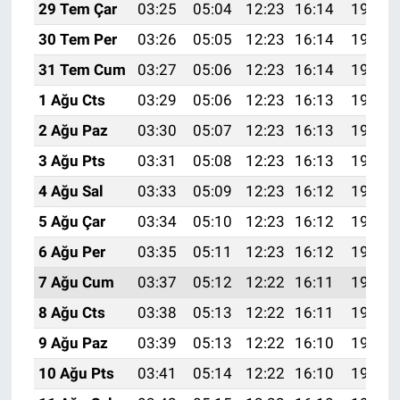
29 Tem Çar
03:25
05:04
12:23
16:14
19:32
30 Tem Per
03:26
05:05
12:23
16:14
19:31
31 Tem Cum
03:27
05:06
12:23
16:14
19:31
1 Ağu Cts
03:29
05:06
12:23
16:13
19:30
2 Ağu Paz
03:30
05:07
12:23
16:13
19:29
3 Ağu Pts
03:31
05:08
12:23
16:13
19:28
4 Ağu Sal
03:33
05:09
12:23
16:12
19:27
5 Ağu Çar
03:34
05:10
12:23
16:12
19:25
6 Ağu Per
03:35
05:11
12:23
16:12
19:24
7 Ağu Cum
03:37
05:12
12:22
16:11
19:23
8 Ağu Cts
03:38
05:13
12:22
16:11
19:22
9 Ağu Paz
03:39
05:13
12:22
16:10
19:21
10 Ağu Pts
03:41
05:14
12:22
16:10
19:20