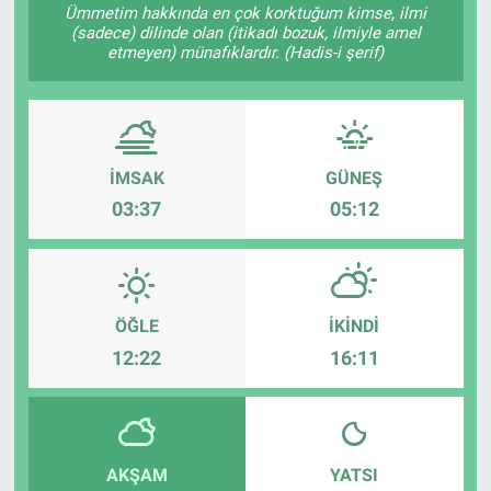
Ümmetim hakkında en çok korktuğum kimse, ilmi
(sadece) dilinde olan (itikadı bozuk, ilmiyle amel
Özel Haber
etmeyen) münafıklardır. (Hadis-i şerif)
Kültür Sanat
Eğitim
İMSAK
GÜNEŞ
Ekonomi
03:37
05:12
Yaşam
Çevre
ÖĞLE
İKINDI
12:22
16:11
BİLİM VE TEKNOLOJİ
Şambayat Haber
AKŞAM
YATSI