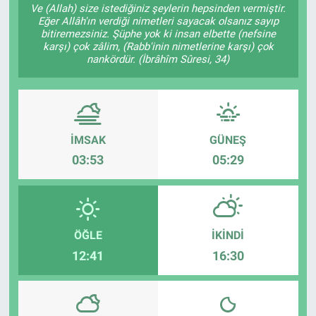
Ve (Allah) size istediğiniz şeylerin hepsinden vermiştir.
Eğer Allâh'ın verdiği nimetleri sayacak olsanız sayıp
Özel Haber
bitiremezsiniz. Şüphe yok ki insan elbette (nefsine
karşı) çok zâlim, (Rabb'inin nimetlerine karşı) çok
nankördür. (İbrâhîm Sûresi, 34)
Kültür Sanat
Eğitim
Ekonomi
İMSAK
GÜNEŞ
03:53
05:29
Yaşam
Çevre
ÖĞLE
İKINDI
BİLİM VE TEKNOLOJİ
12:41
16:30
Şambayat Haber