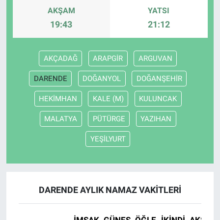
AKŞAM
YATSI
19:43
21:12
AKÇADAĞ
ARAPGİR
ARGUVAN
DARENDE
DOĞANYOL
DOĞANŞEHİR
HEKİMHAN
KALE (M)
KULUNCAK
MALATYA
PÜTÜRGE
YAZIHAN
YEŞİLYURT
DARENDE AYLIK NAMAZ VAKITLERI
İMSAK
GÜNEŞ
ÖĞLE
İKINDI
AKŞAM