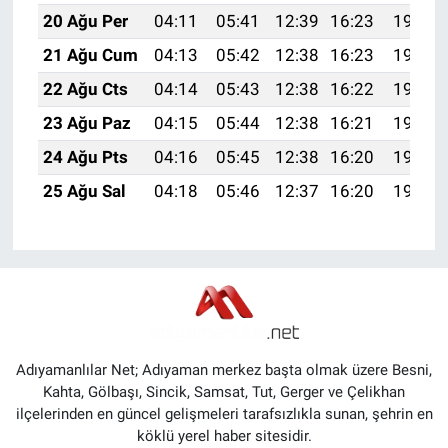
20 Ağu Per
04:11
05:41
12:39
16:23
19:26
21 Ağu Cum
04:13
05:42
12:38
16:23
19:24
22 Ağu Cts
04:14
05:43
12:38
16:22
19:23
23 Ağu Paz
04:15
05:44
12:38
16:21
19:22
24 Ağu Pts
04:16
05:45
12:38
16:20
19:20
25 Ağu Sal
04:18
05:46
12:37
16:20
19:19
Adıyamanlılar Net; Adıyaman merkez başta olmak üzere Besni,
Kahta, Gölbaşı, Sincik, Samsat, Tut, Gerger ve Çelikhan
ilçelerinden en güncel gelişmeleri tarafsızlıkla sunan, şehrin en
köklü yerel haber sitesidir.