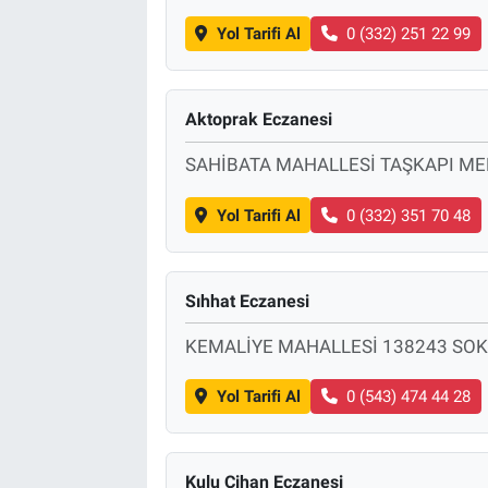
Yol Tarifi Al
0 (332) 251 22 99
Aktoprak Eczanesi
SAHİBATA MAHALLESİ TAŞKAPI M
Yol Tarifi Al
0 (332) 351 70 48
Sıhhat Eczanesi
KEMALİYE MAHALLESİ 138243 SOK
Yol Tarifi Al
0 (543) 474 44 28
Kulu Cihan Eczanesi