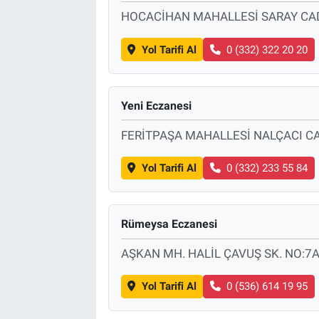
HOCACİHAN MAHALLESİ SARAY CAD
Yol Tarifi Al
0 (332) 322 20 20
Yeni Eczanesi
FERİTPAŞA MAHALLESİ NALÇACI C
Yol Tarifi Al
0 (332) 233 55 84
Rümeysa Eczanesi
AŞKAN MH. HALİL ÇAVUŞ SK. NO:
Yol Tarifi Al
0 (536) 614 19 95