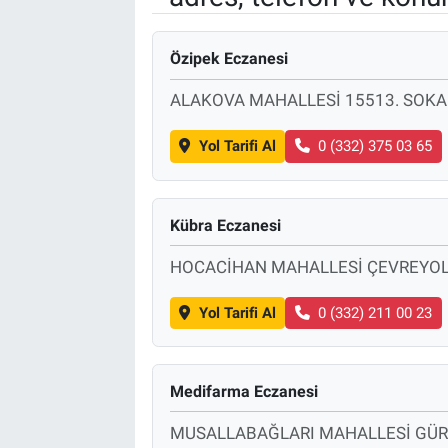
Özel Haber
Özipek Eczanesi
Kültür Sanat
ALAKOVA MAHALLESİ 15513. SOK
Eğitim
Yol Tarifi Al
0 (332) 375 03 65
Ekonomi
Kübra Eczanesi
Yaşam
HOCACİHAN MAHALLESİ ÇEVREYOLU
Çevre
Yol Tarifi Al
0 (332) 211 00 23
BİLİM VE TEKNOLOJİ
Medifarma Eczanesi
Şambayat Haber
MUSALLABAĞLARI MAHALLESİ GÜR