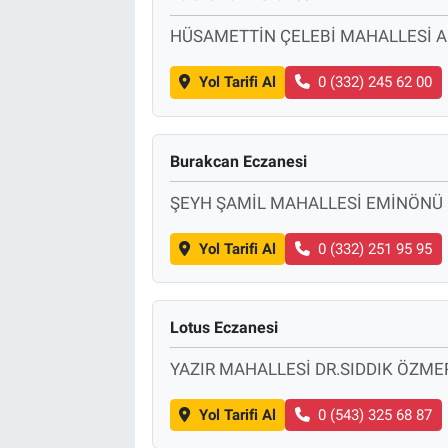
HÜSAMETTİN ÇELEBİ MAHALLESİ A
Yol Tarifi Al
0 (332) 245 62 00
Burakcan Eczanesi
ŞEYH ŞAMİL MAHALLESİ EMİNÖNÜ 
Yol Tarifi Al
0 (332) 251 95 95
Lotus Eczanesi
YAZIR MAHALLESİ DR.SIDDIK ÖZME
Yol Tarifi Al
0 (543) 325 68 87