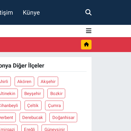
etişim
Künye
onya Diğer İlçeler
hirli
Akören
Akşehir
ltinekin
Beyşehir
Bozkir
ihanbeyli
Çeltik
Çumra
Derbent
Derebucak
Doğanhisar
Emirgazi
Ereğli
Güneysinir