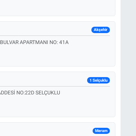
Akşehir
 BULVAR APARTMANI NO: 41A
1 Selçuklu
DDESİ NO:22D SELÇUKLU
Meram