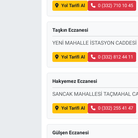
Yol Tarifi Al
0 (332) 710 10 45
Taşkın Eczanesi
YENİ MAHALLE İSTASYON CADDESİ
Yol Tarifi Al
0 (332) 812 44 11
Hakyemez Eczanesi
SANCAK MAHALLESİ TAÇMAHAL CA
Yol Tarifi Al
0 (332) 255 41 47
Gülşen Eczanesi