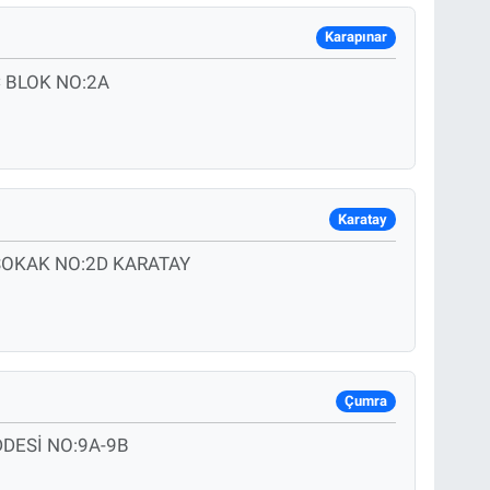
Karapınar
 BLOK NO:2A
Karatay
SOKAK NO:2D KARATAY
Çumra
DESİ NO:9A-9B