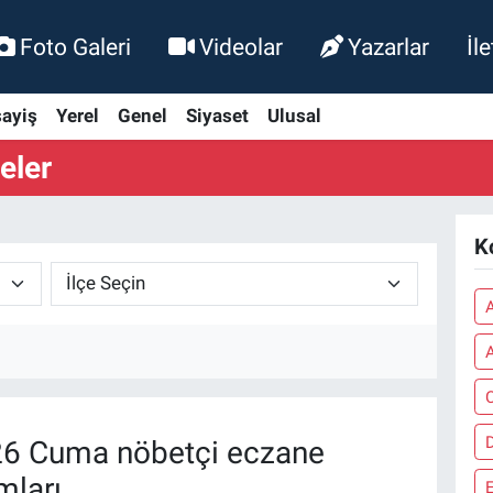
Foto Galeri
Videolar
Yazarlar
İl
ayiş
Yerel
Genel
Siyaset
Ulusal
eler
K
A
A
C
6 Cuma nöbetçi eczane
mları