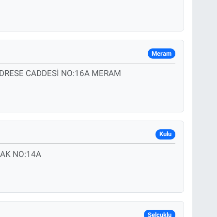
Meram
EDRESE CADDESİ NO:16A MERAM
Kulu
AK NO:14A
Selçuklu