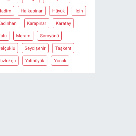
Hadim
Halkapinar
Hüyük
İlgin
Kadinhani
Karapinar
Karatay
Kulu
Meram
Sarayönü
Selçuklu
Seydişehir
Taşkent
Tuzlukçu
Yalihüyük
Yunak