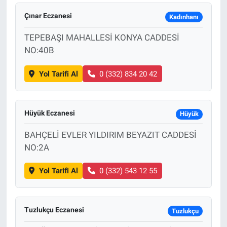
Çınar Eczanesi
Kadınhanı
TEPEBAŞI MAHALLESİ KONYA CADDESİ
NO:40B
Yol Tarifi Al
0 (332) 834 20 42
Hüyük Eczanesi
Hüyük
BAHÇELİ EVLER YILDIRIM BEYAZIT CADDESİ
NO:2A
Yol Tarifi Al
0 (332) 543 12 55
Tuzlukçu Eczanesi
Tuzlukçu