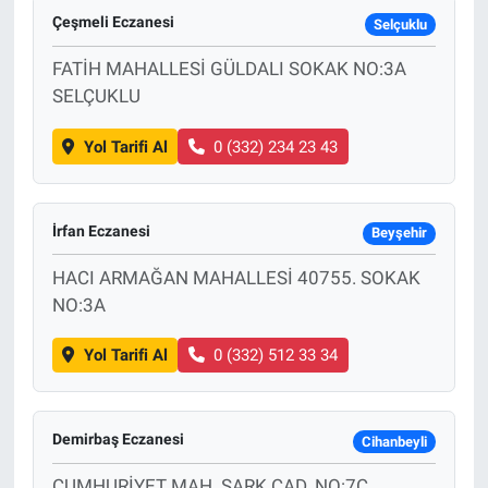
Çeşmeli Eczanesi
Selçuklu
FATİH MAHALLESİ GÜLDALI SOKAK NO:3A
SELÇUKLU
Yol Tarifi Al
0 (332) 234 23 43
İrfan Eczanesi
Beyşehir
HACI ARMAĞAN MAHALLESİ 40755. SOKAK
NO:3A
Yol Tarifi Al
0 (332) 512 33 34
Demirbaş Eczanesi
Cihanbeyli
CUMHURİYET MAH. ŞARK CAD. NO:7C