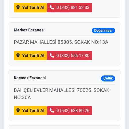
Yol Tarifi Al
0 (332) 881 32 33
Merkez Eczanesi
Doğanhisar
PAZAR MAHALLESİ 85005. SOKAK NO:13A
Yol Tarifi Al
0 (332) 556 17 80
Kaçmaz Eczanesi
Çeltik
BAHÇELİEVLER MAHALLESİ 70025. SOKAK
NO:30A
Yol Tarifi Al
0 (542) 638 80 26