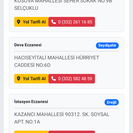
KOSOVA MAHALLESİ SEHER SOKAK NO:9B
SELÇUKLU
Yol Tarifi Al
0 (332) 261 16 85
Deva Eczanesi
Seydişehir
HACISEYİTALİ MAHALLESİ HÜRRİYET
CADDESİ NO:6D
Yol Tarifi Al
0 (332) 582 48 59
İstasyon Eczanesi
Ereğli
KAZANCI MAHALLESİ 90312. SK. SOYSAL
APT. NO:1A