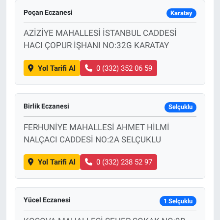
Poçan Eczanesi
Karatay
AZİZİYE MAHALLESİ İSTANBUL CADDESİ
HACI ÇOPUR İŞHANI NO:32G KARATAY
Yol Tarifi Al
0 (332) 352 06 59
Birlik Eczanesi
Selçuklu
FERHUNİYE MAHALLESİ AHMET HİLMİ
NALÇACI CADDESİ NO:2A SELÇUKLU
Yol Tarifi Al
0 (332) 238 52 97
Yücel Eczanesi
1 Selçuklu