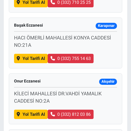
Yol Tarifi Al
0 (332) 710 25 25
Başak Eczanesi
Karapınar
HACI ÖMERLİ MAHALLESİ KONYA CADDESİ
NO:21A
Yol Tarifi Al
0 (332) 755 14 63
Onur Eczanesi
Akşehir
KİLECİ MAHALLESİ DR.VAHDİ YAMALIK
CADDESİ NO:2A
Yol Tarifi Al
0 (332) 812 03 86