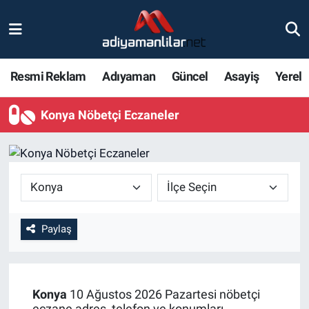
Ulusal
Nöbetçi Eczaneler
Resmi Reklam
Adıyaman
Güncel
Asayiş
Yerel
Siyaset
Hava Durumu
Konya Nöbetçi Eczaneler
Röportajlar
Adiyaman Namaz Vakitleri
Magazin
Trafik Durumu
Bölge Haberleri
Süper Lig Puan Durumu ve Fikstür
Gündem
Tüm Manşetler
Paylaş
Asayiş
Son Dakika Haberleri
Konya
10 Ağustos 2026 Pazartesi nöbetçi
Sağlık
Haber Arşivi
eczane adres, telefon ve konumları