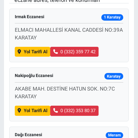
Özel Haber
Irmak Eczanesi
1 Karatay
Kültür Sanat
ELMACI MAHALLESİ KANAL CADDESİ NO:39A
KARATAY
Eğitim
Yol Tarifi Al
0 (332) 359 77 42
Ekonomi
Yaşam
Nakipoğlu Eczanesi
Karatay
AKABE MAH. DESTİNE HATUN SOK. NO:7C
Çevre
KARATAY
BİLİM VE TEKNOLOJİ
Yol Tarifi Al
0 (332) 353 80 37
Şambayat Haber
Dağı Eczanesi
Meram