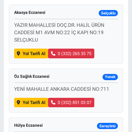
Akasya Eczanesi
Selçuklu
YAZIR MAHALLESİ DOÇ.DR. HALİL ÜRÜN
CADDESİ M1 AVM NO:22 İÇ KAPI NO:19
SELÇUKLU
Yol Tarifi Al
0 (332) 265 35 75
Öz Sağlık Eczanesi
Yunak
YENİ MAHALLE ANKARA CADDESİ NO:711
Yol Tarifi Al
0 (332) 851 03 07
Hülya Eczanesi
Sarayönü