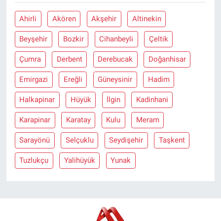
Ahirli
Akören
Akşehir
Altinekin
Beyşehir
Bozkir
Cihanbeyli
Çeltik
Çumra
Derbent
Derebucak
Doğanhisar
Emirgazi
Ereğli
Güneysinir
Hadim
Halkapinar
Hüyük
İlgin
Kadinhani
Karapinar
Karatay
Kulu
Meram
Sarayönü
Selçuklu
Seydişehir
Taşkent
Tuzlukçu
Yalihüyük
Yunak