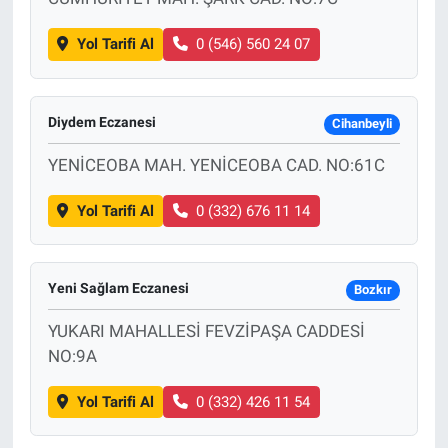
Yol Tarifi Al
0 (546) 560 24 07
Diydem Eczanesi
Cihanbeyli
YENİCEOBA MAH. YENİCEOBA CAD. NO:61C
Yol Tarifi Al
0 (332) 676 11 14
Yeni Sağlam Eczanesi
Bozkır
YUKARI MAHALLESİ FEVZİPAŞA CADDESİ
NO:9A
Yol Tarifi Al
0 (332) 426 11 54