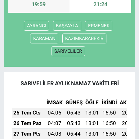
19:59
21:24
AYRANCI
BAŞYAYLA
ERMENEK
KARAMAN
KAZIMKARABEKİR
SARIVELİLER
SARIVELİLER AYLIK NAMAZ VAKITLERI
İMSAK
GÜNEŞ
ÖĞLE
İKINDI
AKŞAM
25 Tem Cts
04:06
05:43
13:01
16:50
20:10
26 Tem Paz
04:07
05:43
13:01
16:50
20:09
27 Tem Pts
04:08
05:44
13:01
16:50
20:08