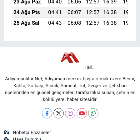
23 Ağu Paz
04:40
06:06
12:57
16:39
19:39
24 Ağu Pts
04:41
06:07
12:57
16:38
19:37
25 Ağu Sal
04:43
06:08
12:57
16:38
19:36
Adıyamanlılar Net; Adıyaman merkez başta olmak üzere Besni,
Kahta, Gölbaşı, Sincik, Samsat, Tut, Gerger ve Çelikhan
ilçelerinden en güncel gelişmeleri tarafsızlıkla sunan, şehrin en
köklü yerel haber sitesidir.
Nöbetçi Eczaneler
Hava Durumu