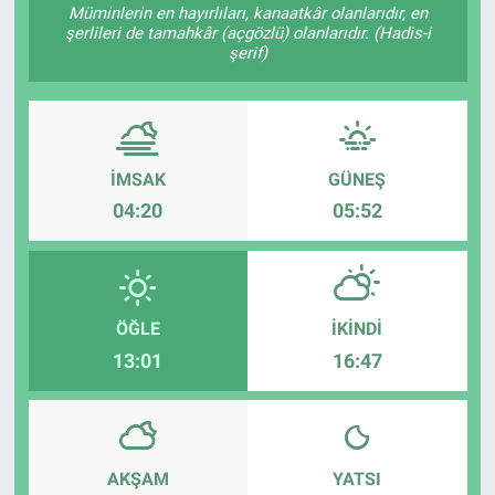
Müminlerin en hayırlıları, kanaatkâr olanlarıdır, en
şerlileri de tamahkâr (açgözlü) olanlarıdır. (Hadis-i
Özel Haber
şerif)
Kültür Sanat
Eğitim
İMSAK
GÜNEŞ
Ekonomi
04:20
05:52
Yaşam
Çevre
ÖĞLE
İKINDI
13:01
16:47
BİLİM VE TEKNOLOJİ
Şambayat Haber
AKŞAM
YATSI