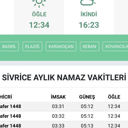
ÖĞLE
İKINDI
12:34
16:23
BASKİL
ELAZIĞ
KARAKOÇAN
KEBAN
KOVANCIL
SİVRİCE AYLIK NAMAZ VAKITLERI
HİCRİ
İMSAK
GÜNEŞ
ÖĞLE
afer 1448
03:31
05:12
12:34
afer 1448
03:32
05:12
12:34
afer 1448
03:33
05:13
12:34