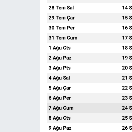
28 Tem Sal
14 S
29 Tem Çar
15 S
30 Tem Per
16 S
31 Tem Cum
17 S
1 Ağu Cts
18 S
2 Ağu Paz
19 S
3 Ağu Pts
20 S
4 Ağu Sal
21 S
5 Ağu Çar
22 S
6 Ağu Per
23 S
7 Ağu Cum
24 S
8 Ağu Cts
25 S
9 Ağu Paz
26 S