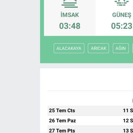
Özel Haber
İMSAK
GÜNEŞ
03:48
05:23
Kültür Sanat
Eğitim
ALACAKAYA
ARICAK
AĞIN
Ekonomi
Yaşam
Çevre
BİLİM VE TEKNOLOJİ
25 Tem Cts
11 S
Şambayat Haber
26 Tem Paz
12 S
27 Tem Pts
13 S