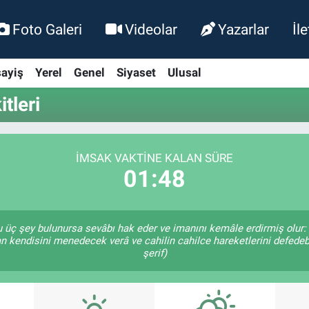
Foto Galeri
Videolar
Yazarlar
İl
ayiş
Yerel
Genel
Siyaset
Ulusal
tleri
İMSAK VAKTINE KALAN SÜRE
01:47
şu üç şey bulunursa sevâbı hak eder ve imanını kemâle erdirmiş olur: 
an kendisini menedecek verâ ve cahilin cahilce hareketlerini defedeb
şerif)