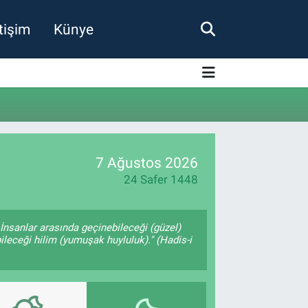
etişim
Künye
7 Ağustos 2026
24 Safer 1448
İnsanlar arasında geçinebileceği (güzel)
ileceği hilim (yumuşak huyluluk)." (Hadis-i