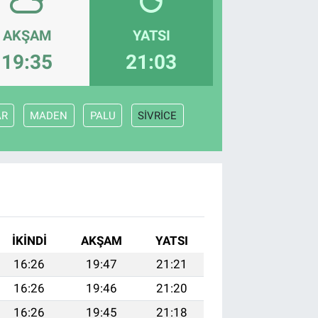
AKŞAM
YATSI
19:35
21:03
AR
MADEN
PALU
SİVRİCE
İKINDI
AKŞAM
YATSI
16:26
19:47
21:21
16:26
19:46
21:20
16:26
19:45
21:18