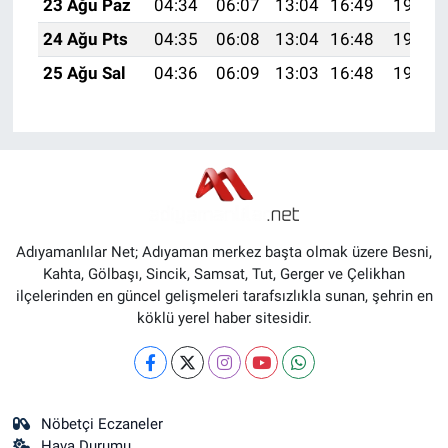
23 Ağu Paz
04:34
06:07
13:04
16:49
19:51
24 Ağu Pts
04:35
06:08
13:04
16:48
19:50
25 Ağu Sal
04:36
06:09
13:03
16:48
19:48
Adıyamanlılar Net; Adıyaman merkez başta olmak üzere Besni,
Kahta, Gölbaşı, Sincik, Samsat, Tut, Gerger ve Çelikhan
ilçelerinden en güncel gelişmeleri tarafsızlıkla sunan, şehrin en
köklü yerel haber sitesidir.
Nöbetçi Eczaneler
Hava Durumu