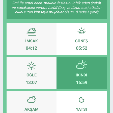
İlmi ile amel eden, malının fazlasını infâk eden (zekât
ve sadakasını veren), fuzûlî (boş ve lüzumsuz) sözden
Özel Haber
dilini tutan kimseye müjdeler olsun. (Hadis-i şerif)
Kültür Sanat
Eğitim
İMSAK
GÜNEŞ
Ekonomi
04:12
05:52
Yaşam
Çevre
ÖĞLE
İKINDI
13:07
16:59
BİLİM VE TEKNOLOJİ
Şambayat Haber
AKŞAM
YATSI