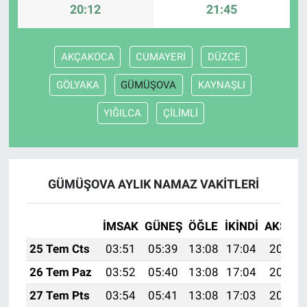
20:12
21:45
AKÇAKOCA
CUMAYERİ
DÜZCE
GÖLYAKA
GÜMÜŞOVA
KAYNAŞLI
YIĞILCA
ÇİLİMLİ
GÜMÜŞOVA AYLIK NAMAZ VAKITLERI
İMSAK
GÜNEŞ
ÖĞLE
İKINDI
AKŞAM
25 Tem Cts
03:51
05:39
13:08
17:04
20:27
26 Tem Paz
03:52
05:40
13:08
17:04
20:26
27 Tem Pts
03:54
05:41
13:08
17:03
20:25