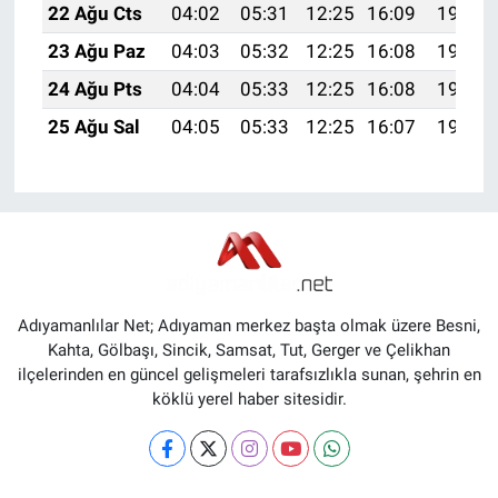
22 Ağu Cts
04:02
05:31
12:25
16:09
19:10
23 Ağu Paz
04:03
05:32
12:25
16:08
19:09
24 Ağu Pts
04:04
05:33
12:25
16:08
19:07
25 Ağu Sal
04:05
05:33
12:25
16:07
19:06
Adıyamanlılar Net; Adıyaman merkez başta olmak üzere Besni,
Kahta, Gölbaşı, Sincik, Samsat, Tut, Gerger ve Çelikhan
ilçelerinden en güncel gelişmeleri tarafsızlıkla sunan, şehrin en
köklü yerel haber sitesidir.