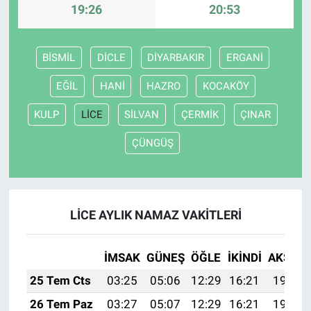
19:26
20:53
BİSMİL
DİCLE
DİYARBAKIR
ERGANİ
EĞİL
HANİ
HAZRO
KOCAKÖY
KULP
LİCE
SİLVAN
ÇERMİK
ÇINAR
ÇÜNGÜŞ
LİCE AYLIK NAMAZ VAKITLERI
İMSAK
GÜNEŞ
ÖĞLE
İKINDI
AKŞAM
25 Tem Cts
03:25
05:06
12:29
16:21
19:42
26 Tem Paz
03:27
05:07
12:29
16:21
19:41